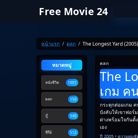
Free Movie 24
หน้าแรก
ตลก
The Longest Yard (2005
ตลก
หมวดหมู่
The Lo
หนังชีวิต
1001
เกม ค
ตลก
550
กระตุกต่อมเกม คน-
บังคับให้เขาฟอร์
บู๊
546
ต่างพร้อมใจกันตั้ง
เอง
ซีรี่ย์
512
ปี 2005 • ความคมชั