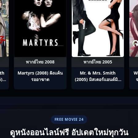
พากย์ไทย 2008
พากย์ไทย 2005
th
Martyrs (2008) ฝังแค้น
Mr. & Mrs. Smith
W
5)
รออาฆาต
(2005) มิสเตอร์แอนด์มิส
จ
ภาค
ซิสสมิธ นายและนางคู่
ทาง
พิฆาต
ทย
FREE MOVIE 24
ดูหนังออนไลน์ฟรี อัปเดตใหม่ทุกวัน