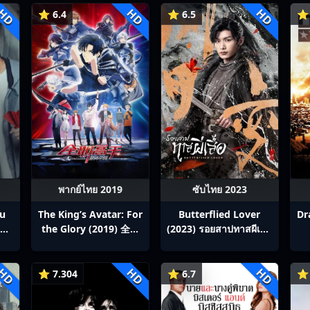
HD
HD
HD
⭐ 6.4
⭐ 6.5
⭐ 
พากย์ไทย 2019
ซับไทย 2023
ou
The King’s Avatar: For
Butterflied Lover
Dr
สิง
the Glory (2019) 全职
(2023) รอยสาปทาสผีเสื้อ
p1-
高手之巅峰荣耀
ซับไทย Ep1-22
HD
HD
HD
⭐ 7.304
⭐ 6.7
⭐ 