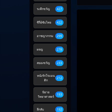
ระทึกขวัญ
427
ซีรี่ย์ซับไทย
422
อาชญากรรม
299
ผจญ
278
สยองขวัญ
233
หนังรักโรแมน
212
ติก
นิยาย
193
วิทยาศาสตร์
ลึกลับ
192