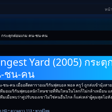
หน้
) กระตุกต่อมเกม คน-ชน-คน
ngest Yard (2005) กระตุ
น-ชน-คน
ชน-คน เมื่ออดีตดาราอเมริกันฟุตบอล พอล ครูว์ ถูกส่งเข้ามุ้งสายบั
มทีมอเมริกันฟุตบอลนักโทษชายที่ทีมไหนในโลกก็ไม่กล้าเหมือน แ
ทีมเมื่อพบว่าคู่ปรับของเขาไม่ใช่คนอื่นไกล ก็แค่เหล่าผู้คุมสุดโอหังที
ด HD • ความยาว 113 • พากย์ไทย