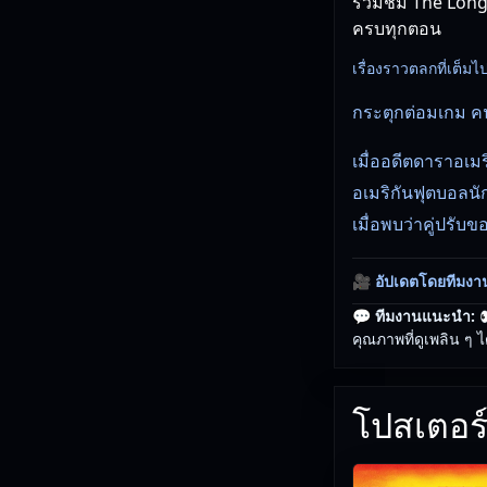
รวมชม The Longe
ครบทุกตอน
เรื่องราวตลกที่เต็
กระตุกต่อมเกม 
เมื่ออดีตดาราอเมริ
อเมริกันฟุตบอลนั
เมื่อพบว่าคู่ปรับขอ
🎥
อัปเดตโดยทีมงา
💬 ทีมงานแนะนำ:

คุณภาพที่ดูเพลิน ๆ ไ
โปสเตอร์