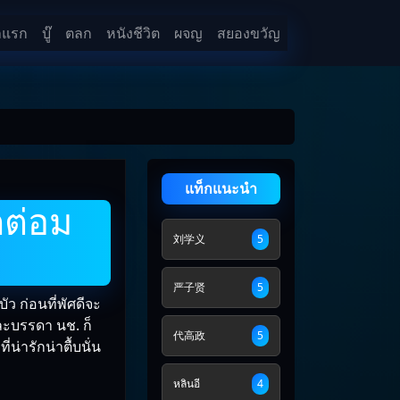
าแรก
บู๊
ตลก
หนังชีวิต
ผจญ
สยองขวัญ
แท็กแนะนำ
กต่อม
刘学义
5
严子贤
5
ว ก่อนที่พัศดีจะ
ละบรรดา นช. ก็
代高政
5
่น่ารักน่าตื้บนั่น
หลินอี
4