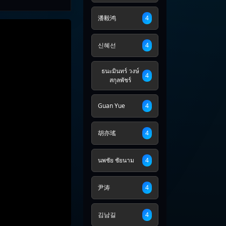
潘毅鸿
4
신혜선
4
ธนะมินทร์ วงษ์
4
สกุลพัชร์
Guan Yue
4
胡亦瑤
4
นพชัย ชัยนาม
4
尹涛
4
김남길
4