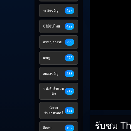
ระทึกขวัญ
427
ซีรี่ย์ซับไทย
422
อาชญากรรม
299
ผจญ
278
สยองขวัญ
233
หนังรักโรแมน
212
ติก
นิยาย
193
วิทยาศาสตร์
รับชม Th
ลึกลับ
192