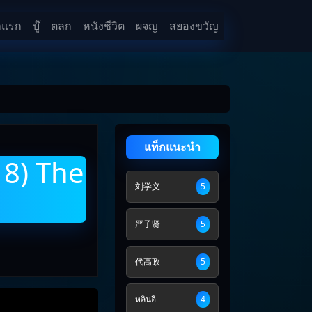
าแรก
บู๊
ตลก
หนังชีวิต
ผจญ
สยองขวัญ
แท็กแนะนำ
18) The
刘学义
5
严子贤
5
代高政
5
หลินอี
4