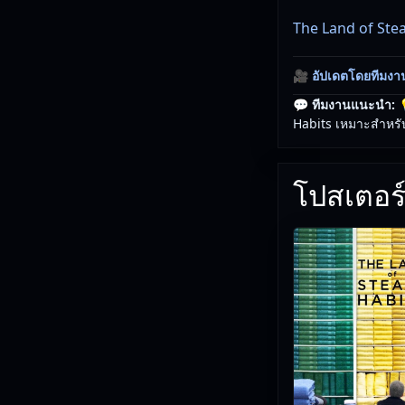
The Land of Ste
🎥
อัปเดตโดยทีมงา
💬 ทีมงานแนะนำ:

Habits เหมาะสำหรับ
โปสเตอร์