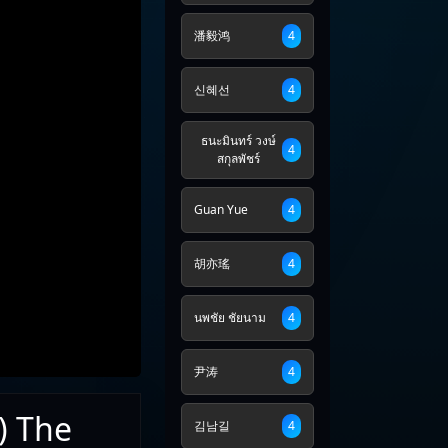
潘毅鸿
4
신혜선
4
ธนะมินทร์ วงษ์
4
สกุลพัชร์
Guan Yue
4
胡亦瑤
4
นพชัย ชัยนาม
4
尹涛
4
) The
김남길
4