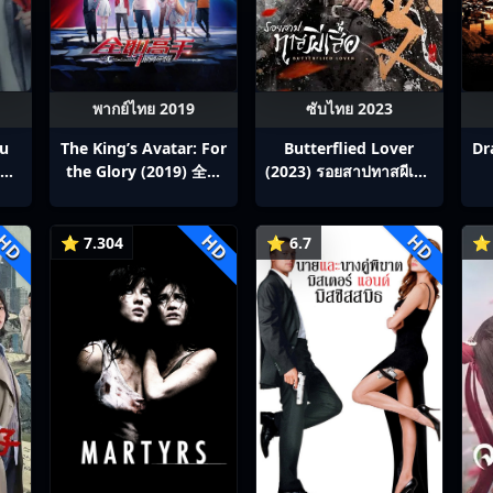
พากย์ไทย 2019
ซับไทย 2023
ou
The King’s Avatar: For
Butterflied Lover
Dr
สิง
the Glory (2019) 全职
(2023) รอยสาปทาสผีเสื้อ
p1-
高手之巅峰荣耀
ซับไทย Ep1-22
HD
HD
HD
⭐ 7.304
⭐ 6.7
⭐ 