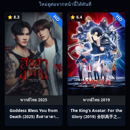
ใหม่ดูต่อจากหน้านี้ได้ทันที
HD
HD
⭐ 8.3
⭐ 6.4
พากย์ไทย 2025
พากย์ไทย 2019
Goddess Bless You from
The King’s Avatar: For the
Death (2025) สิงสาลาตาย
Glory (2019) 全职高手之巅
พากย์ไทย Ep1-13
峰荣耀