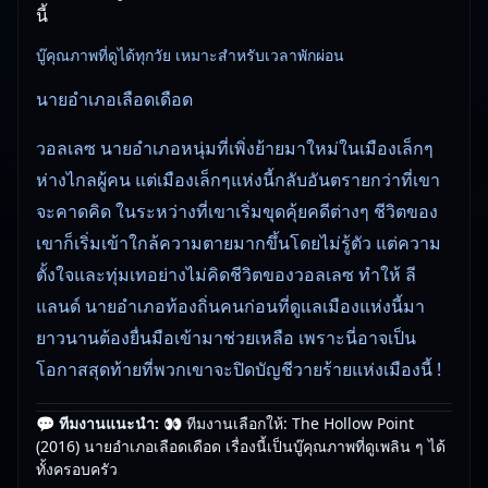
นี้
บู๊คุณภาพที่ดูได้ทุกวัย เหมาะสำหรับเวลาพักผ่อน
นายอำเภอเลือดเดือด
วอลเลซ นายอำเภอหนุ่มที่เพิ่งย้ายมาใหม่ในเมืองเล็กๆ
ห่างไกลผู้คน แต่เมืองเล็กๆแห่งนี้กลับอันตรายกว่าที่เขา
จะคาดคิด ในระหว่างที่เขาเริ่มขุดคุ้ยคดีต่างๆ ชีวิตของ
เขาก็เริ่มเข้าใกล้ความตายมากขึ้นโดยไม่รู้ตัว แต่ความ
ตั้งใจและทุ่มเทอย่างไม่คิดชีวิตของวอลเลซ ทำให้ ลี
แลนด์ นายอำเภอท้องถิ่นคนก่อนที่ดูแลเมืองแห่งนี้มา
ยาวนานต้องยื่นมือเข้ามาช่วยเหลือ เพราะนี่อาจเป็น
โอกาสสุดท้ายที่พวกเขาจะปิดบัญชีวายร้ายแห่งเมืองนี้ !
💬 ทีมงานแนะนำ:
👀 ทีมงานเลือกให้: The Hollow Point
🎥
อัปเดตโดยทีมงาน Free Movie 24
— ตรวจสอบล่าสุด:
(2016) นายอำเภอเลือดเดือด เรื่องนี้เป็นบู๊คุณภาพที่ดูเพลิน ๆ ได้
29/05/2026 |
เกี่ยวกับเรา
ทั้งครอบครัว