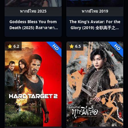
พากย์ไทย 2025
พากย์ไทย 2019
Goddess Bless You from
The King’s Avatar: For the
Death (2025) สิงสาลาตาย
Glory (2019) 全职高手之巅
พากย์ไทย Ep1-13
峰荣耀
HD
HD
⭐ 6.2
⭐ 6.5