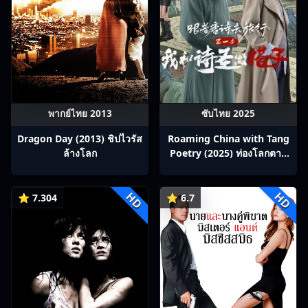
พากย์ไทย 2013
ซับไทย 2025
Dragon Day (2013) ชิปไวรัส
Roaming China with Tang
ล้างโลก
Poetry (2025) ท่องโลกตาม
บทกวีถัง ภาค 1: ข้าและเพื่อน
ร่วมทางปรมาจารย์กวี ซับไทย
HD
HD
Ep1-12
⭐ 7.304
⭐ 6.7