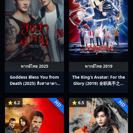
พากย์ไทย 2025
พากย์ไทย 2019
Goddess Bless You from
The King’s Avatar: For the
Death (2025) สิงสาลาตาย
Glory (2019) 全职高手之巅
พากย์ไทย Ep1-13
峰荣耀
HD
HD
⭐ 6.2
⭐ 6.5