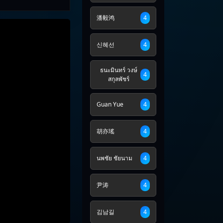
潘毅鸿
4
신혜선
4
ธนะมินทร์ วงษ์
4
สกุลพัชร์
Guan Yue
4
胡亦瑤
4
นพชัย ชัยนาม
4
尹涛
4
김남길
4