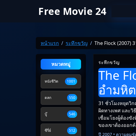
Free Movie 24
หน้าแรก
ระทึกขวัญ
The Flock (2007) 3
ระทึกขวัญ
หมวดหมู่
The Fl
หนังชีวิต
1001
อำมหิต
ตลก
550
31 ชั่วโมงหยุดว
ผิดทางเพศ และวิธ
บู๊
546
เชื่อมโยงผู้ต้องข
ของเขาต้องออกค้
ซีรี่ย์
512
ปี 2007 • ความคมชั