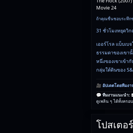
The Flock (2007)
Movie 24
ถ้าคุณชื่นชอบระทึกขวั
31 ชั่วโมงหยุดวิ
เออร์โรล แบ็บเบจ
ธรรมดาของเขานั้น
หนึ่งของเขาเข้าก
กลุ่มใต้ดินของ S
🎥
อัปเดตโดยทีมงา
💬 ทีมงานแนะนำ:

ดูเพลิน ๆ ได้ทั้งครอ
โปสเตอร์