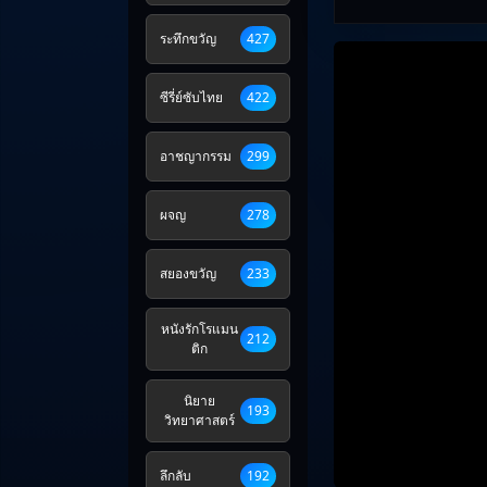
ระทึกขวัญ
427
ซีรี่ย์ซับไทย
422
อาชญากรรม
299
ผจญ
278
สยองขวัญ
233
หนังรักโรแมน
212
ติก
นิยาย
193
วิทยาศาสตร์
ลึกลับ
192