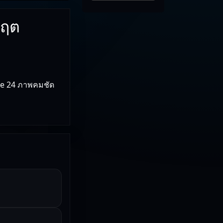
กฤต
vie 24 ภาพคมชัด