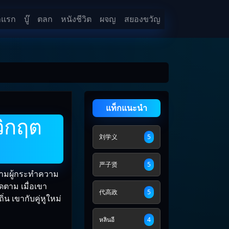
าแรก
บู๊
ตลก
หนังชีวิต
ผจญ
สยองขวัญ
แท็กแนะนำ
วิกฤต
刘学义
5
严子贤
5
ตามผู้กระทำความ
ดตาม เมื่อเขา
代高政
5
น เขากับคู่หูใหม่
หลินอี
4