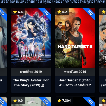
แนวใกล้เคียงและรายการน่าดูต่อ เผื่ออยากหาเรื่องใหม่ดูต่อจากหน้าน
HD
HD
HD
⭐ 6.4
⭐ 6.2
⭐ 
พากย์ไทย 2019
พากย์ไทย 2016
ou
The King’s Avatar: For
Hard Target 2 (2016)
สิง
the Glory (2019) 全职
คนแกร่งทะลวงเดี่ยว 2
(20
p1-
高手之巅峰荣耀
HD
HD
HD
⭐ 0.0
⭐ 7.304
⭐ 