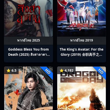
พากย์ไทย 2025
พากย์ไทย 2019
Goddess Bless You from
The King’s Avatar: For the
Death (2025) สิงสาลาตาย
Glory (2019) 全职高手之巅
พากย์ไทย Ep1-13
峰荣耀
HD
HD
⭐ 6.5
⭐ 4.182