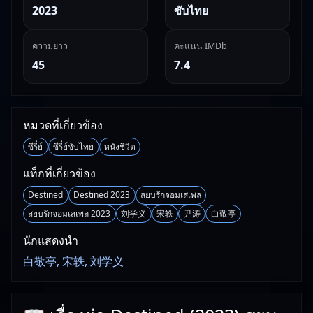
2023
ซับไทย
ความยาว
คะแนน IMDb
45
7.4
หมวดที่เกี่ยวข้อง
ซีรี่ย์
ซีรี่ย์ซับไทย
หนังชีวิต
แท็กที่เกี่ยวข้อง
Destined
Destined 2023
สยบรักจอมเสเพล
สยบรักจอมเสเพล 2023
刘学义
宋轶
尹涛
白敬亭
นักแสดงนำ
白敬亭, 宋轶, 刘学义