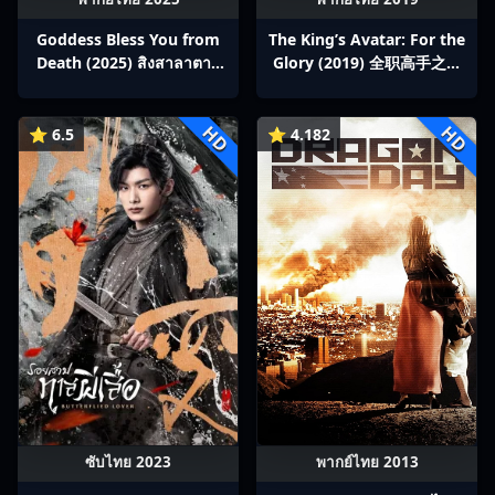
Goddess Bless You from
The King’s Avatar: For the
Death (2025) สิงสาลาตาย
Glory (2019) 全职高手之巅
พากย์ไทย Ep1-13
峰荣耀
HD
HD
⭐ 6.5
⭐ 4.182
ซับไทย 2023
พากย์ไทย 2013