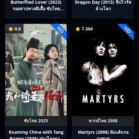
Butterflied Lover (2023)
Dragon Day (2013) ชิปไวรัส
รอยสาปทาสผีเสื้อ ซับไทย
ล้างโลก
Ep1-22
HD
HD
⭐ 0.0
⭐ 7.304
ซับไทย 2025
พากย์ไทย 2008
Roaming China with Tang
Martyrs (2008) ฝังแค้นรอ
Poetry (2025) ท่องโลกตาม
อาฆาต