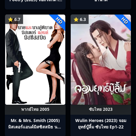
บทกวีถัง ภาค 1: ข้าและเพื่อน
ร่วมทางปรมาจารย์กวี ซับไทย
HD
HD
Ep1-12
⭐ 6.7
⭐ 6.3
พากย์ไทย 2005
ซับไทย 2023
Mr. & Mrs. Smith (2005)
Wulin Heroes (2023) จอม
มิสเตอร์แอนด์มิสซิสสมิธ นาย
ยุทธ์บู๊ลิ้ม ซับไทย Ep1-22
และนางคู่พิฆาต