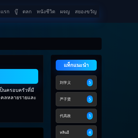
าแรก
บู๊
ตลก
หนังชีวิต
ผจญ
สยองขวัญ
แท็กแนะนำ
刘学义
5
ป็นครอบครัวที่มี
บุคคลหลายรายและ
严子贤
5
代高政
5
หลินอี
4