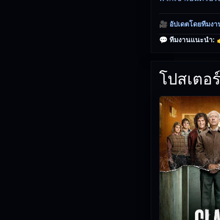
🎥
อัปเดตโดยทีมงา
💬 ทีมงานแนะนำ:

โปสเตอร์