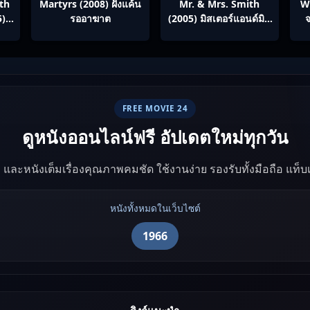
th
Martyrs (2008) ฝังแค้น
Mr. & Mrs. Smith
W
5)
รออาฆาต
(2005) มิสเตอร์แอนด์มิส
จ
ภาค
ซิสสมิธ นายและนางคู่
ทาง
พิฆาต
ทย
FREE MOVIE 24
ดูหนังออนไลน์ฟรี อัปเดตใหม่ทุกวัน
ัง และหนังเต็มเรื่องคุณภาพคมชัด ใช้งานง่าย รองรับทั้งมือถือ แท็
หนังทั้งหมดในเว็บไซต์
1966