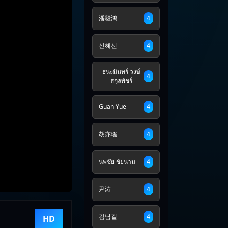
潘毅鸿
4
신혜선
4
ธนะมินทร์ วงษ์
4
สกุลพัชร์
Guan Yue
4
胡亦瑤
4
นพชัย ชัยนาม
4
尹涛
4
김남길
4
HD