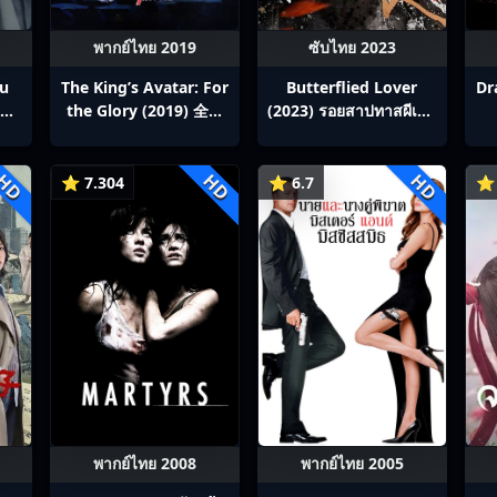
พากย์ไทย 2019
ซับไทย 2023
ou
The King’s Avatar: For
Butterflied Lover
Dr
สิง
the Glory (2019) 全职
(2023) รอยสาปทาสผีเสื้อ
p1-
高手之巅峰荣耀
ซับไทย Ep1-22
HD
HD
HD
⭐ 7.304
⭐ 6.7
⭐ 
พากย์ไทย 2008
พากย์ไทย 2005