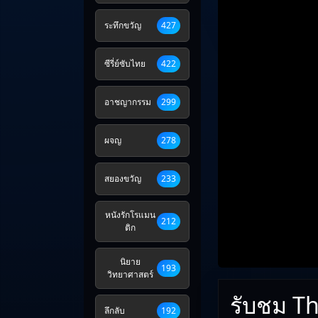
ระทึกขวัญ
427
ซีรี่ย์ซับไทย
422
อาชญากรรม
299
ผจญ
278
สยองขวัญ
233
หนังรักโรแมน
212
ติก
นิยาย
193
วิทยาศาสตร์
รับชม Th
ลึกลับ
192