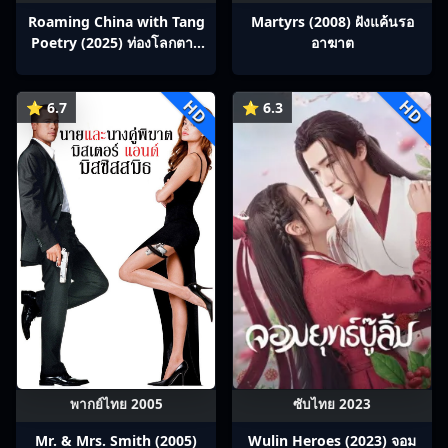
Roaming China with Tang
Martyrs (2008) ฝังแค้นรอ
Poetry (2025) ท่องโลกตาม
อาฆาต
บทกวีถัง ภาค 1: ข้าและเพื่อน
ร่วมทางปรมาจารย์กวี ซับไทย
HD
HD
Ep1-12
⭐ 6.7
⭐ 6.3
พากย์ไทย 2005
ซับไทย 2023
Mr. & Mrs. Smith (2005)
Wulin Heroes (2023) จอม