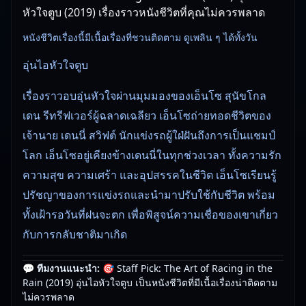
หัวใจตูบ (2019) เรื่องราวหนังชีวิตที่คุณไม่ควรพลาด
หนังชีวิตเรื่องนี้มีเนื้อเรื่องที่ชวนติดตาม ดูเพลิน ๆ ได้ทั้งวัน
อุ่นไอหัวใจตูบ
เรื่องราวอบอุ่นหัวใจผ่านมุมมองของเอ็นโซ สุนัขโกล
เดน รีทรีฟเวอร์ผู้ฉลาดเฉลียว เอ็นโซถ่ายทอดชีวิตของ
เจ้านาย เดนนี่ สวิฟต์ นักแข่งรถผู้ใฝ่ฝันถึงการเป็นแชมป์
โลก เอ็นโซอยู่เคียงข้างเดนนี่ในทุกช่วงเวลา ทั้งความรัก
ความสุข ความเศร้า และอุปสรรคในชีวิต เอ็นโซเรียนรู้
ปรัชญาของการแข่งรถและนำมาปรับใช้กับชีวิต พร้อม
ทั้งเฝ้ารอวันที่ฝนจะตก เพื่อพิสูจน์ความเชื่อของเขาเกี่ยว
กับการกลับชาติมาเกิด
💬 ทีมงานแนะนำ:
🎯 Staff Pick: The Art of Racing in the
🎥
อัปเดตโดยทีมงาน Free Movie 24
— ตรวจสอบล่าสุด:
Rain (2019) อุ่นไอหัวใจตูบ เป็นหนังชีวิตที่มีเนื้อเรื่องน่าติดตาม
29/05/2026 |
เกี่ยวกับเรา
ไม่ควรพลาด