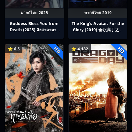
พากย์ไทย 2025
พากย์ไทย 2019
Goddess Bless You from
The King’s Avatar: For the
Death (2025) สิงสาลาตาย
Glory (2019) 全职高手之巅
พากย์ไทย Ep1-13
峰荣耀
HD
HD
⭐ 6.5
⭐ 4.182