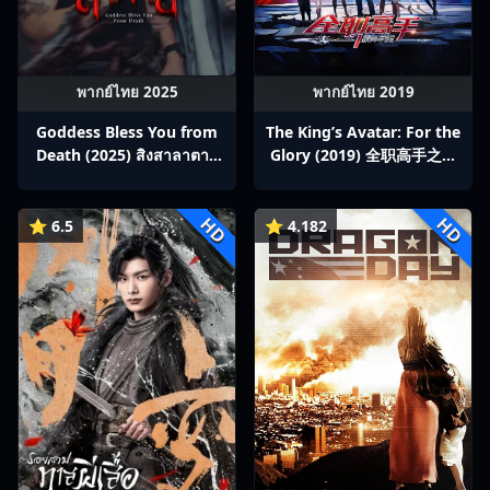
พากย์ไทย 2025
พากย์ไทย 2019
Goddess Bless You from
The King’s Avatar: For the
Death (2025) สิงสาลาตาย
Glory (2019) 全职高手之巅
พากย์ไทย Ep1-13
峰荣耀
HD
HD
⭐ 6.5
⭐ 4.182