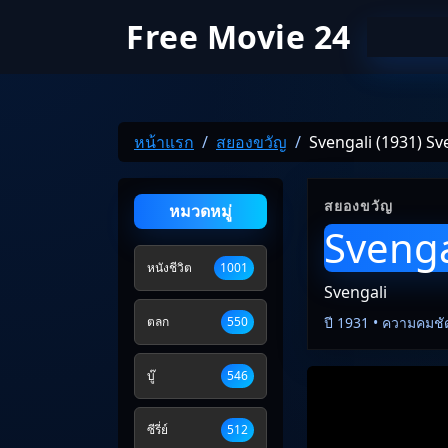
Free Movie 24
หน้าแรก
สยองขวัญ
Svengali (1931) Sv
สยองขวัญ
หมวดหมู่
Svenga
หนังชีวิต
1001
Svengali
ตลก
550
ปี 1931 • ความคมชั
บู๊
546
ซีรี่ย์
512