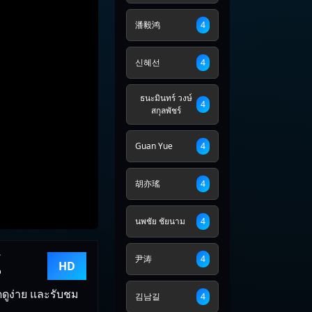
潘毅鸿
4
신혜선
4
ธนะมินทร์ วงษ์
4
สกุลพัชร์
Guan Yue
4
胡亦瑤
4
นพชัย ชัยนาม
4
์
尹涛
4
HD
ดดูง่าย และรับชม
김남길
4