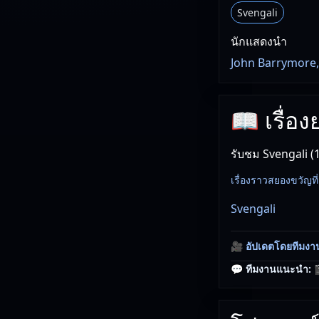
Svengali
นักแสดงนำ
John Barrymore,
📖 เรื่อ
รับชม Svengali (
เรื่องราวสยองขวัญท
Svengali
🎥
อัปเดตโดยทีมงา
💬 ทีมงานแนะนำ:
