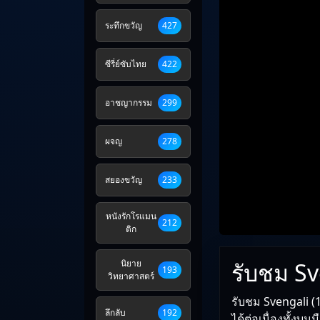
ระทึกขวัญ
427
ซีรี่ย์ซับไทย
422
อาชญากรรม
299
ผจญ
278
สยองขวัญ
233
หนังรักโรแมน
212
ติก
รับชม Sv
นิยาย
193
วิทยาศาสตร์
รับชม Svengali (
ลึกลับ
192
ได้ต่อเนื่องทั้งบน