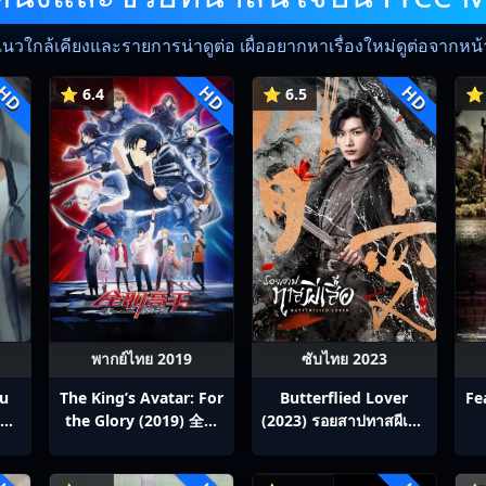
แนวใกล้เคียงและรายการน่าดูต่อ เผื่ออยากหาเรื่องใหม่ดูต่อจากหน้าน
HD
HD
HD
⭐ 6.4
⭐ 6.5
⭐ 
พากย์ไทย 2019
ซับไทย 2023
ou
The King’s Avatar: For
Butterflied Lover
Fe
สิง
the Glory (2019) 全职
(2023) รอยสาปทาสผีเสื้อ
p1-
高手之巅峰荣耀
ซับไทย Ep1-22