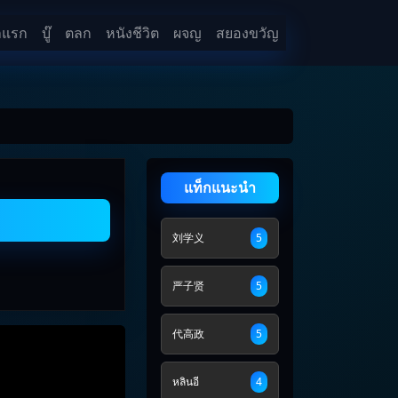
าแรก
บู๊
ตลก
หนังชีวิต
ผจญ
สยองขวัญ
แท็กแนะนำ
刘学义
5
严子贤
5
代高政
5
หลินอี
4