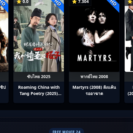
HD
HD
HD
⭐ 0.0
⭐ 7.304
⭐ 
ซับไทย 2025
พากย์ไทย 2008
ชิป
Roaming China with
Martyrs (2008) ฝังแค้น
Tang Poetry (2025)
รออาฆาต
(2
ท่องโลกตามบทกวีถัง ภาค
ซ
1: ข้าและเพื่อนร่วมทาง
ปรมาจารย์กวี ซับไทย
Ep1-12
FREE MOVIE 24