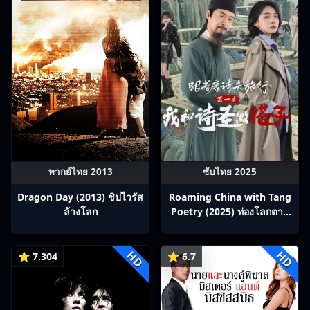
พากย์ไทย 2013
ซับไทย 2025
Dragon Day (2013) ชิปไวรัส
Roaming China with Tang
ล้างโลก
Poetry (2025) ท่องโลกตาม
บทกวีถัง ภาค 1: ข้าและเพื่อน
ร่วมทางปรมาจารย์กวี ซับไทย
HD
HD
Ep1-12
⭐ 7.304
⭐ 6.7