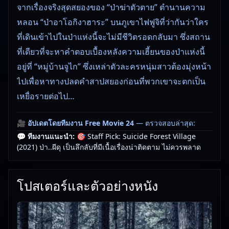
จากเรื่องจริงสุดสยองของ “ป่าฆ่าตัวตาย” ตำนานความ
หลอน “ป่าอาโอกิงาฮาระ” บนภูเขาไฟฟูจิที่ว่ากันว่าใคร
ที่เดินเข้าไปในป่าแห่งนี้จะไม่มีชีวิตรอดกลับมา ซึ่งสถาน
ที่เดียวที่จะหาคำตอบเบื้องหลังความเฮี้ยนของป่าแห่งนี้
อยู่ที่ “หมู่บ้านจูไก” ซึ่งเหล่าตัวละครหนุ่มสาวต้องมุ่งหน้า
ไปเพื่อหาทางปลดคำสาปสยองก่อนที่พวกเขาจะตกเป็น
เหยื่อรายต่อไป…
🎥
อัปเดตโดยทีมงาน Free Movie 24
— ตรวจสอบล่าสุด:
29/05/2026 |
เกี่ยวกับเรา
💬 ทีมงานแนะนำ:
🎯 Staff Pick: Suicide Forest Village
(2021) ป่า..ผีดุ เป็นลึกลับที่มีเนื้อเรื่องน่าติดตาม ไม่ควรพลาด
โปสเตอร์และตัวอย่างหนัง