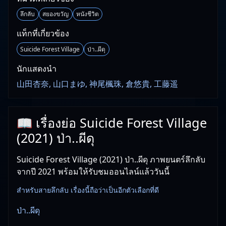
ลึกลับ
สยองขวัญ
หนังชีวิต
แท็กที่เกี่ยวข้อง
Suicide Forest Village
ป่า..ผีดุ
นักแสดงนำ
山田杏奈, 山口まゆ, 神尾楓珠, 倉悠貴, 工藤遥
📖 เรื่องย่อ Suicide Forest Village
(2021) ป่า..ผีดุ
Suicide Forest Village (2021) ป่า..ผีดุ ภาพยนตร์ลึกลับ
จากปี 2021 พร้อมให้รับชมออนไลน์แล้ววันนี้
สำหรับสายลึกลับ เรื่องนี้ถือว่าเป็นอีกตัวเลือกที่ดี
ป่า..ผีดุ