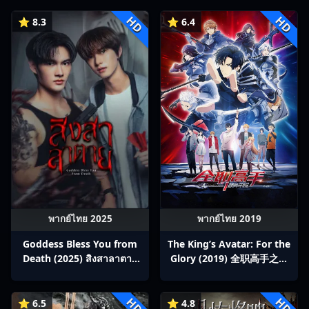
HD
HD
⭐ 8.3
⭐ 6.4
พากย์ไทย 2025
พากย์ไทย 2019
Goddess Bless You from
The King’s Avatar: For the
Death (2025) สิงสาลาตาย
Glory (2019) 全职高手之巅
พากย์ไทย Ep1-13
峰荣耀
HD
HD
⭐ 6.5
⭐ 4.8