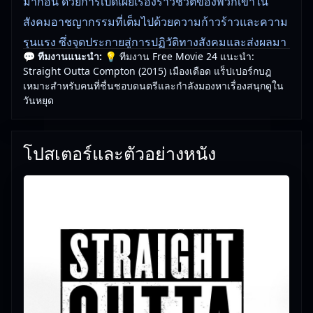
มาก่อน ด้วยการเปิดเผยเรื่องราวชีวิตของพวกเขาใน
สังคมอาชญากรรมที่เต็มไปด้วยความก้าวร้าวและความ
รุนแรง ซึ่งจุดประกายสู่การปฏิวัติทางสังคมและส่งผลมา
💬 ทีมงานแนะนำ:
💡 ทีมงาน Free Movie 24 แนะนำ:
ถึงปัจจุบัน
Straight Outta Compton (2015) เมืองเดือด แร็ปเปอร์กบฎ
เหมาะสำหรับคนที่ชื่นชอบดนตรีและกำลังมองหาเรื่องสนุกดูใน
🎥
อัปเดตโดยทีมงาน Free Movie 24
— ตรวจสอบล่าสุด:
วันหยุด
29/05/2026 |
เกี่ยวกับเรา
โปสเตอร์และตัวอย่างหนัง