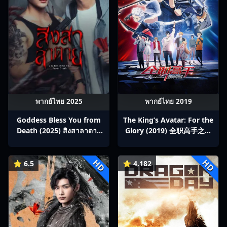
พากย์ไทย 2025
พากย์ไทย 2019
Goddess Bless You from
The King’s Avatar: For the
Death (2025) สิงสาลาตาย
Glory (2019) 全职高手之巅
พากย์ไทย Ep1-13
峰荣耀
HD
HD
⭐ 6.5
⭐ 4.182