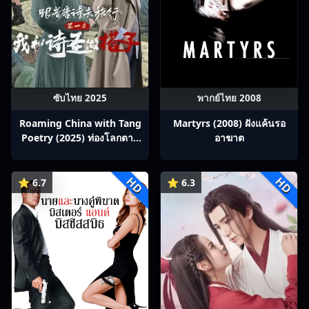
ซับไทย 2025
พากย์ไทย 2008
Roaming China with Tang
Martyrs (2008) ฝังแค้นรอ
Poetry (2025) ท่องโลกตาม
อาฆาต
บทกวีถัง ภาค 1: ข้าและเพื่อน
ร่วมทางปรมาจารย์กวี ซับไทย
HD
HD
Ep1-12
⭐ 6.7
⭐ 6.3