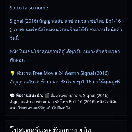
Sotto falso nome
Signal (2016) สัญญาณลับ ล่าข้ามเวลา ซับไทย Ep1-16
() ภาพยนตร์หนังใหม่ชนโรงพร้อมให้รับชมออนไลน์แล้ว
วันนี้
หนังใหม่ชนโรงคุณภาพที่ดูได้ทุกวัย เหมาะสำหรับเวลา
พักผ่อน
💡 ทีมงาน Free Movie 24 คัดสรร Signal (2016)
สัญญาณลับ ล่าข้ามเวลา ซับไทย Ep1-16 มาให้คุณดูฟรี
💬 ทีมงานแนะนำ:
🎬 ทีมงานขอบอกต่อ: Signal (2016)
🎥
อัปเดตโดยทีมงาน Free Movie 24
— ตรวจสอบล่าสุด:
สัญญาณลับ ล่าข้ามเวลา ซับไทย Ep1-16 (2016) หนังจิตนิมิต
09/06/2026 |
เกี่ยวกับเรา
แนววิทยาศาสตร์ที่ดูแล้วไม่ผิดหวัง
โปสเตอร์และตัวอย่างหนัง