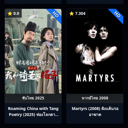
Ep1-22
HD
HD
⭐ 0.0
⭐ 7.304
ซับไทย 2025
พากย์ไทย 2008
Roaming China with Tang
Martyrs (2008) ฝังแค้นรอ
Poetry (2025) ท่องโลกตาม
อาฆาต
บทกวีถัง ภาค 1: ข้าและเพื่อน
ร่วมทางปรมาจารย์กวี ซับไทย