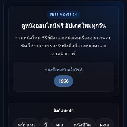
FREE MOVIE 24
ดูหนังออนไลน์ฟรี อัปเดตใหม่ทุกวัน
รวมหนังใหม่ ซีรีย์ดัง และหนังเต็มเรื่องคุณภาพคม
ชัด ใช้งานง่าย รองรับทั้งมือถือ แท็บเล็ต และ
คอมพิวเตอร์
หนังทั้งหมดในเว็บไซต์
1966
ลิงก์แนะนำ
หน้าแรก
บู๊
ตลก
หนังชีวิต
ผจญ