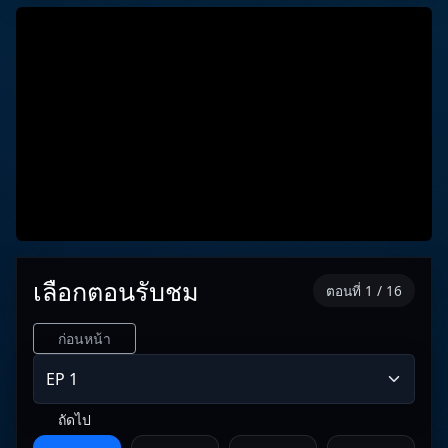
เลือกตอนรับชม
ตอนที่ 1 / 16
ก่อนหน้า
ถัดไป