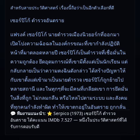
สำหรับสายประวัติศาสตร์ เรื่องนี้ถือว่าเป็นอีกตัวเลือกที่ดี
เซอร์ปิโก้ ตำรวจอันตราย
แฟรงค์ เซอร์บิโก้ นายตำรวจเมืองนิวยอร์กที่ออกมา
เปิดโปงความฉ้อฉลในองค์กรขณะที่เขากำลังปฏิบัติ
หน้าที่มาตลอดหลายปี เซอร์ปิโก้เป็นตำรวจที่เชื่อมั่นใน
ความถูกต้อง ยึดอุดมการณ์ที่เขามีตั้งแต่เป็นนักเรียน แต่
กลับกลายเป็นว่าความตงฉินดังกล่าว ได้สร้างปัญหาให้
กับเขาตั้งแต่เข้ามาเป็นนายตำรวจ เซอร์ปิโก้ถูกย้ายไป
หลายสถานี และในทุกๆที่จะมีคนที่เกลียดเขา การยึดมั่น
ในสิ่งที่ถูก ไม่กลมกลืน หรือไหลไปตามระบบ และสังคม
ที่ทุกคนกำลังทำผิด ทำให้เขาตกอยู่ในอันตราย ถูกกลั่น
💬 ทีมงานแนะนำ:
⭐ Serpico (1973) เซอร์ปิโก้ ตำรวจ
แกล้งอยู่เสมอ
อันตราย ได้คะแนน IMDb 7.527 — หนึ่งในประวัติศาสตร์ที่ได้
รับการตอบรับดี
🎥
อัปเดตโดยทีมงาน Free Movie 24
— ตรวจสอบล่าสุด: