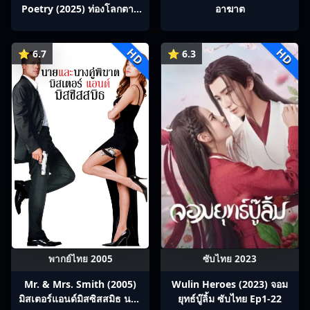
Poetry (2025) ท่องโลกตาม
อาฆาต
บทกวีถัง ภาค 1: ข้าและเพื่อน
ร่วมทางปรมาจารย์กวี ซับไทย
HD
HD
Ep1-12
⭐ 6.7
⭐ 6.3
พากย์ไทย 2005
ซับไทย 2023
Mr. & Mrs. Smith (2005)
Wulin Heroes (2023) จอม
มิสเตอร์แอนด์มิสซิสสมิธ นาย
ยุทธ์บู๊ลิ้ม ซับไทย Ep1-22