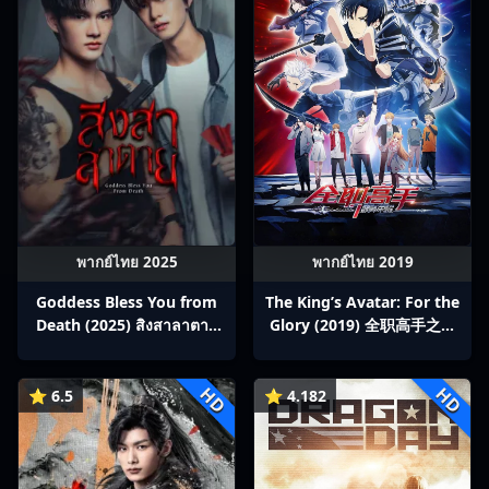
พากย์ไทย 2025
พากย์ไทย 2019
Goddess Bless You from
The King’s Avatar: For the
Death (2025) สิงสาลาตาย
Glory (2019) 全职高手之巅
พากย์ไทย Ep1-13
峰荣耀
HD
HD
⭐ 6.5
⭐ 4.182