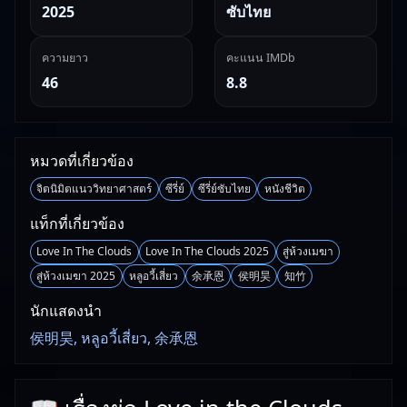
2025
ซับไทย
ความยาว
คะแนน IMDb
46
8.8
หมวดที่เกี่ยวข้อง
จิตนิมิตแนววิทยาศาสตร์
ซีรี่ย์
ซีรี่ย์ซับไทย
หนังชีวิต
แท็กที่เกี่ยวข้อง
Love In The Clouds
Love In The Clouds 2025
สู่ห้วงเมฆา
สู่ห้วงเมฆา 2025
หลูอวี้เสี่ยว
余承恩
侯明昊
知竹
นักแสดงนำ
侯明昊, หลูอวี้เสี่ยว, 余承恩