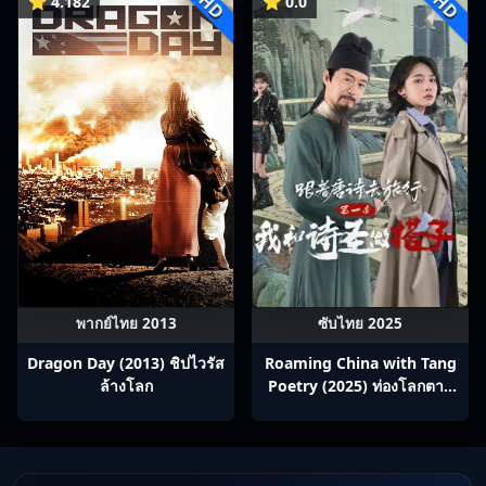
HD
HD
⭐ 4.182
⭐ 0.0
พากย์ไทย 2013
ซับไทย 2025
Dragon Day (2013) ชิปไวรัส
Roaming China with Tang
ล้างโลก
Poetry (2025) ท่องโลกตาม
บทกวีถัง ภาค 1: ข้าและเพื่อน
ร่วมทางปรมาจารย์กวี ซับไทย
Ep1-12