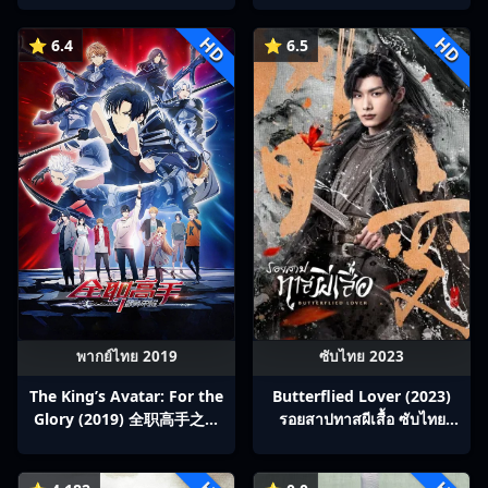
HD
HD
⭐ 6.4
⭐ 6.5
พากย์ไทย 2019
ซับไทย 2023
The King’s Avatar: For the
Butterflied Lover (2023)
Glory (2019) 全职高手之巅
รอยสาปทาสผีเสื้อ ซับไทย
峰荣耀
Ep1-22