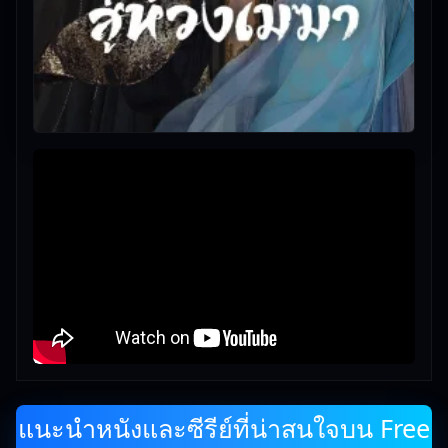
แนะนำหนังและซีรีย์ที่น่าสนใจบน Free