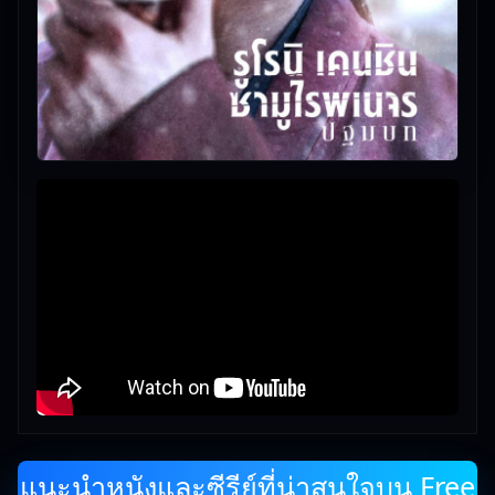
แนะนำหนังและซีรีย์ที่น่าสนใจบน Free