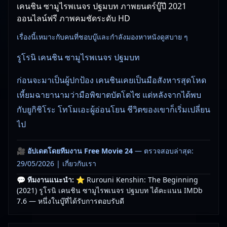
เคนชิน ซามูไรพเนจร ปฐมบท ภาพยนตร์บู๊ปี 2021
ออนไลน์ฟรี ภาพคมชัดระดับ HD
เรื่องนี้เหมาะกับคนที่ชอบบู๊และกำลังมองหาหนังดูสบาย ๆ
รูโรนิ เคนชิน ซามูไรพเนจร ปฐมบท
ก่อนจะมาเป็นผู้ปกป้อง เคนชินเคยเป็นมือสังหารสุดโหด
เหี้ยมฉายานามว่ามือพิฆาตบัตโตไซ แต่หลังจากได้พบ
กับยูกิชิโระ โทโมเอะผู้อ่อนโยน ชีวิตของเขาก็เริ่มเปลี่ยน
ไป
🎥
อัปเดตโดยทีมงาน Free Movie 24
— ตรวจสอบล่าสุด:
29/05/2026 |
เกี่ยวกับเรา
💬 ทีมงานแนะนำ:
⭐ Rurouni Kenshin: The Beginning
(2021) รูโรนิ เคนชิน ซามูไรพเนจร ปฐมบท ได้คะแนน IMDb
7.6 — หนึ่งในบู๊ที่ได้รับการตอบรับดี