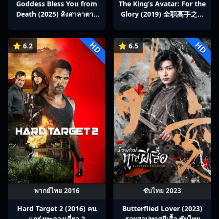
Goddess Bless You from
The King’s Avatar: For the
Death (2025) สิงสาลาตาย
Glory (2019) 全职高手之巅
พากย์ไทย Ep1-13
峰荣耀
HD
HD
⭐ 6.2
⭐ 6.5
พากย์ไทย 2016
ซับไทย 2023
Hard Target 2 (2016) คน
Butterflied Lover (2023)
แกร่งทะลวงเดี่ยว 2
รอยสาปทาสผีเสื้อ ซับไทย