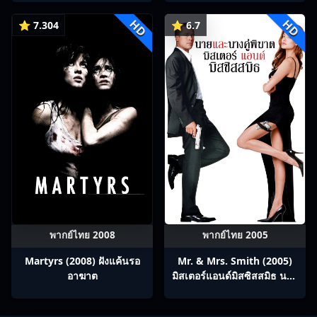
ร่วมทางปรมาจารย์กวี ซับไทย
HD
HD
Ep1-12
⭐ 7.304
⭐ 6.7
พากย์ไทย 2008
พากย์ไทย 2005
Martyrs (2008) ฝังแค้นรอ
Mr. & Mrs. Smith (2005)
อาฆาต
มิสเตอร์แอนด์มิสซิสสมิธ นาย
และนางคู่พิฆาต