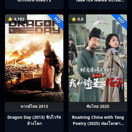
Ep1-22
HD
HD
⭐ 4.182
⭐ 0.0
พากย์ไทย 2013
ซับไทย 2025
Dragon Day (2013) ชิปไวรัส
Roaming China with Tang
ล้างโลก
Poetry (2025) ท่องโลกตาม
บทกวีถัง ภาค 1: ข้าและเพื่อน