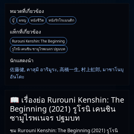
หมวดที่เกี่ยวข้อง
บู๊
ผจญ
หนังชีวิต
หนังรักโรแมนติก
แท็กที่เกี่ยวข้อง
Rurouni Kenshin: The Beginning
รูโรนิ เคนชิน ซามูไรพเนจร ปฐมบท
นักแสดงนำ
佐藤健, คาสุมิ อาริมูระ, 高橋一生, 村上虹郎, มาซาโนบุ
อันโดะ
📖 เรื่องย่อ Rurouni Kenshin: The
Beginning (2021) รูโรนิ เคนชิน
ซามูไรพเนจร ปฐมบท
ชม Rurouni Kenshin: The Beginning (2021) รูโรนิ