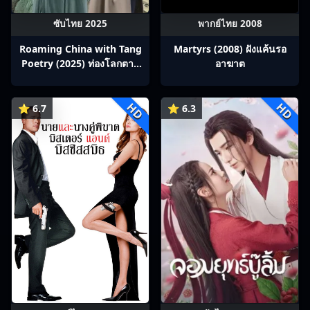
ซับไทย 2025
พากย์ไทย 2008
Roaming China with Tang
Martyrs (2008) ฝังแค้นรอ
Poetry (2025) ท่องโลกตาม
อาฆาต
บทกวีถัง ภาค 1: ข้าและเพื่อน
ร่วมทางปรมาจารย์กวี ซับไทย
HD
HD
Ep1-12
⭐ 6.7
⭐ 6.3