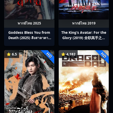
พากย์ไทย 2025
พากย์ไทย 2019
Goddess Bless You from
The King’s Avatar: For the
Death (2025) สิงสาลาตาย
Glory (2019) 全职高手之巅
พากย์ไทย Ep1-13
峰荣耀
HD
HD
⭐ 6.5
⭐ 4.182