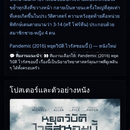
ขย้ำทุกสิ่งที่ขวางหน้า กลายเป็นหายนะครั้งใหญ่ที่สุดเท่า
ที่เคยเกิดขึ้นในประวัติศาสตร์ ความหวังสุดท้ายคือหน่วย
พิทักษ์เดนตายนามว่า 3-14 (ทรี โฟร์ทีน) ประกอบด้วย
สมาชิกชาย-หญิง 4 คน
Pandemic (2016) หยุดวิบัติ ไวรัสซอมบี้ () — หนังใหม่
ชนโรงคุณภาพ เลือกดูแบบพากย์ไทยหรือซับไทย
💬 ทีมงานแนะนำ:
👀 ทีมงานเลือกให้: Pandemic (2016) หยุด
วิบัติ ไวรัสซอมบี้ เรื่องนี้เป็นนิยายวิทยาศาสตร์คุณภาพที่ดูเพลิน
เรื่องนี้เหมาะกับคนที่ชอบหนังใหม่ชนโรงและกำลังมอง
ๆ ได้ทั้งครอบครัว
หาหนังดูสบาย ๆ
โปสเตอร์และตัวอย่างหนัง
👀 ทีมงานแนะนำ: Pandemic (2016) หยุดวิบัติ ไวรัส
ซอมบี้ ดูเพลิน เหมาะกับวันพักผ่อน
🎥
อัปเดตโดยทีมงาน Free Movie 24
— ตรวจสอบล่าสุด:
16/06/2026 |
เกี่ยวกับเรา