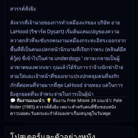
สวรรค์สั่งยิง
ลังจากที่เจ้านายของการทำเหมืองแร่ของ บริษัท อาย
LaHood (ริชาร์ด Dysart) เริ่มต้นแคมเปญของความ
หวาดกลัวที่จะขับรถคนงานเหมืองกระทะอิสระออกจาก
พื้นที่ที่เป็นคนแปลกหน้านิรนามที่เรียกว่าพระ (คลินต์อีส
ต์วู้ด) ขี่เข้าไปในค่าย underdogs ‘ เขาจะกลายเป็นผู้
อาฆาตของพวกเขา กุนแล้วได้รับการว่าจ้างนักฆ่าป้าย
สวมใส่และเจ้าหน้าที่ของเขาแปรงปกคลุมคนที่จงรัก
ภักดีต่อคนที่จ่ายมากที่สุด LaHood จ่ายทอง แต่ในการ
ยิงลูกยอดที่จะจำพระจ่ายในการเป็นผู้นำ
💬 ทีมงานแนะนำ:
💡 ทีมงาน Free Movie 24 แนะนำ: Pale
Rider (1985) สวรรค์สั่งยิง เหมาะสำหรับคนที่ชื่นชอบหนัง
🎥
อัปเดตโดยทีมงาน Free Movie 24
— ตรวจสอบล่าสุด:
คาวบอยตะวันตกและกำลังมองหาเรื่องสนุกดูในวันหยุด
29/05/2026 |
เกี่ยวกับเรา
โปสเตอร์และตัวอย่างหนัง