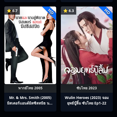
ร่วมทางปรมาจารย์กวี ซับไทย
HD
HD
Ep1-12
⭐ 6.7
⭐ 6.3
พากย์ไทย 2005
ซับไทย 2023
Mr. & Mrs. Smith (2005)
Wulin Heroes (2023) จอม
มิสเตอร์แอนด์มิสซิสสมิธ นาย
ยุทธ์บู๊ลิ้ม ซับไทย Ep1-22
และนางคู่พิฆาต