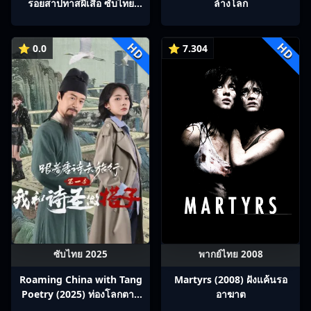
รอยสาปทาสผีเสื้อ ซับไทย
ล้างโลก
Ep1-22
HD
HD
⭐ 0.0
⭐ 7.304
ซับไทย 2025
พากย์ไทย 2008
Roaming China with Tang
Martyrs (2008) ฝังแค้นรอ
Poetry (2025) ท่องโลกตาม
อาฆาต
บทกวีถัง ภาค 1: ข้าและเพื่อน