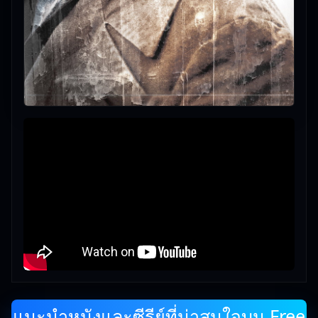
แนะนำหนังและซีรีย์ที่น่าสนใจบน Free