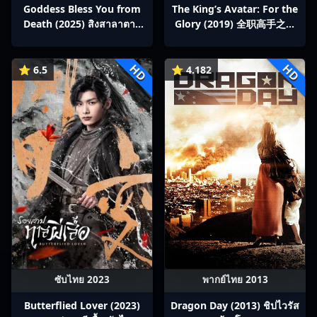
Goddess Bless You from
The King’s Avatar: For the
Death (2025) สิงสาลาตาย
Glory (2019) 全职高手之巅
พากย์ไทย Ep1-13
峰荣耀
HD
HD
⭐ 6.5
⭐ 4.182
ซับไทย 2023
พากย์ไทย 2013
Butterflied Lover (2023)
Dragon Day (2013) ชิปไวรัส