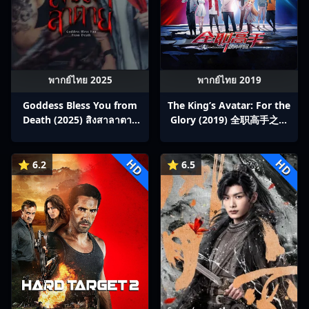
พากย์ไทย 2025
พากย์ไทย 2019
Goddess Bless You from
The King’s Avatar: For the
Death (2025) สิงสาลาตาย
Glory (2019) 全职高手之巅
พากย์ไทย Ep1-13
峰荣耀
HD
HD
⭐ 6.2
⭐ 6.5