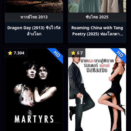
พากย์ไทย 2013
ซับไทย 2025
Dragon Day (2013) ชิปไวรัส
Roaming China with Tang
ล้างโลก
Poetry (2025) ท่องโลกตาม
บทกวีถัง ภาค 1: ข้าและเพื่อน
ร่วมทางปรมาจารย์กวี ซับไทย
HD
HD
Ep1-12
⭐ 7.304
⭐ 6.7