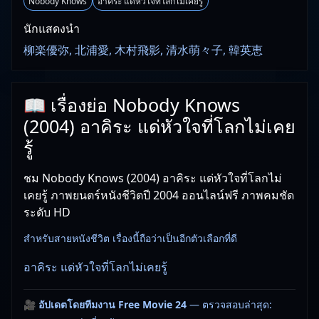
Nobody Knows
อาคิระ แด่หัวใจที่โลกไม่เคยรู้
นักแสดงนำ
柳楽優弥, 北浦愛, 木村飛影, 清水萌々子, 韓英恵
📖 เรื่องย่อ Nobody Knows
(2004) อาคิระ แด่หัวใจที่โลกไม่เคย
รู้
ชม Nobody Knows (2004) อาคิระ แด่หัวใจที่โลกไม่
เคยรู้ ภาพยนตร์หนังชีวิตปี 2004 ออนไลน์ฟรี ภาพคมชัด
ระดับ HD
สำหรับสายหนังชีวิต เรื่องนี้ถือว่าเป็นอีกตัวเลือกที่ดี
อาคิระ แด่หัวใจที่โลกไม่เคยรู้
🎥
อัปเดตโดยทีมงาน Free Movie 24
— ตรวจสอบล่าสุด: