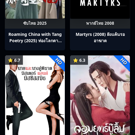
ซับไทย 2025
พากย์ไทย 2008
Roaming China with Tang
Martyrs (2008) ฝังแค้นรอ
Poetry (2025) ท่องโลกตาม
อาฆาต
บทกวีถัง ภาค 1: ข้าและเพื่อน
ร่วมทางปรมาจารย์กวี ซับไทย
HD
HD
Ep1-12
⭐ 6.7
⭐ 6.3