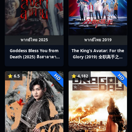
พากย์ไทย 2025
พากย์ไทย 2019
Goddess Bless You from
The King’s Avatar: For the
Death (2025) สิงสาลาตาย
Glory (2019) 全职高手之巅
พากย์ไทย Ep1-13
峰荣耀
HD
HD
⭐ 6.5
⭐ 4.182