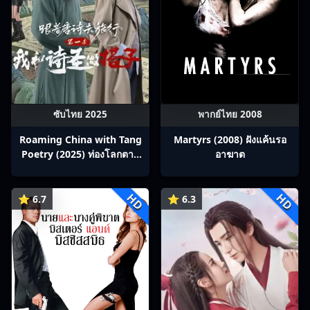
ซับไทย 2025
พากย์ไทย 2008
Roaming China with Tang
Martyrs (2008) ฝังแค้นรอ
Poetry (2025) ท่องโลกตาม
อาฆาต
บทกวีถัง ภาค 1: ข้าและเพื่อน
ร่วมทางปรมาจารย์กวี ซับไทย
HD
HD
Ep1-12
⭐ 6.7
⭐ 6.3