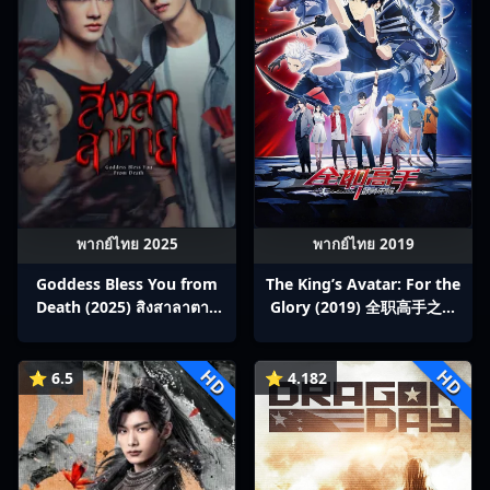
พากย์ไทย 2025
พากย์ไทย 2019
Goddess Bless You from
The King’s Avatar: For the
Death (2025) สิงสาลาตาย
Glory (2019) 全职高手之巅
พากย์ไทย Ep1-13
峰荣耀
HD
HD
⭐ 6.5
⭐ 4.182