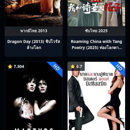
พากย์ไทย 2013
ซับไทย 2025
Dragon Day (2013) ชิปไวรัส
Roaming China with Tang
ล้างโลก
Poetry (2025) ท่องโลกตาม
บทกวีถัง ภาค 1: ข้าและเพื่อน
ร่วมทางปรมาจารย์กวี ซับไทย
HD
HD
Ep1-12
⭐ 7.304
⭐ 6.7