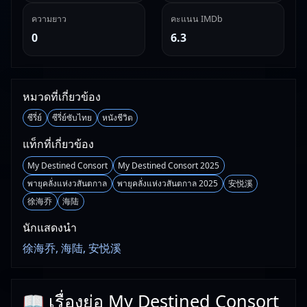
ความยาว
คะแนน IMDb
0
6.3
หมวดที่เกี่ยวข้อง
ซีรี่ย์
ซีรี่ย์ซับไทย
หนังชีวิต
แท็กที่เกี่ยวข้อง
My Destined Consort
My Destined Consort 2025
พายุคลั่งแห่งวสันตกาล
พายุคลั่งแห่งวสันตกาล 2025
安悦溪
徐海乔
海陆
นักแสดงนำ
徐海乔, 海陆, 安悦溪
📖 เรื่องย่อ My Destined Consort