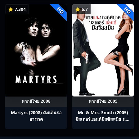
ร่วมทางปรมาจารย์กวี ซับไทย
HD
HD
Ep1-12
⭐ 7.304
⭐ 6.7
พากย์ไทย 2008
พากย์ไทย 2005
Martyrs (2008) ฝังแค้นรอ
Mr. & Mrs. Smith (2005)
อาฆาต
มิสเตอร์แอนด์มิสซิสสมิธ นาย
และนางคู่พิฆาต