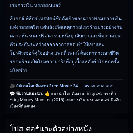
เกมการเงิน นรกออนแอร์
ลี เกตส์ พิธีกรโทรทัศน์ชื่อดังเจ้าของฉายาพ่อมดการเงิน
แห่งวอลสตรีท แต่หลังเกิดเหตุการณ์เลวร้ายบางอย่างกับ
ตลาดหุ้น หนุ่มปริศนารายหนึ่งบุกจับเขาและทีมงานเป็น
ตัวประกันระหว่างออกอากาศสด ทำให้เขาและ
โปรดิวเซอร์คู่ใจอย่าง แพตตี้ เฟนน์ ต้องหาทางเอาชีวิต
รอดพร้อมเปิดโปงความจริงที่อยู่เบื้องหลังคำโกหกครั้ง
มโหฬาร
🎥
อัปเดตโดยทีมงาน Free Movie 24
— ตรวจสอบล่าสุด:
29/05/2026 |
เกี่ยวกับเรา
💬 ทีมงานแนะนำ:
👍 แนะนำโดยทีมงาน: ถ้าคุณชอบระทึก
ขวัญ Money Monster (2016) เกมการเงิน นรกออนแอร์ คืออีก
เรื่องที่ต้องลอง
โปสเตอร์และตัวอย่างหนัง