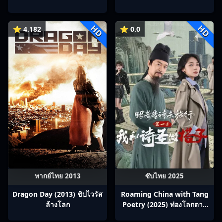
Ep1-22
HD
HD
⭐ 4.182
⭐ 0.0
พากย์ไทย 2013
ซับไทย 2025
Dragon Day (2013) ชิปไวรัส
Roaming China with Tang
ล้างโลก
Poetry (2025) ท่องโลกตาม
บทกวีถัง ภาค 1: ข้าและเพื่อน