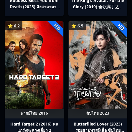
Goddess Bless You from
The King’s Avatar: For the
Death (2025) สิงสาลาตาย
Glory (2019) 全职高手之巅
พากย์ไทย Ep1-13
峰荣耀
HD
HD
⭐ 6.2
⭐ 6.5
พากย์ไทย 2016
ซับไทย 2023
Hard Target 2 (2016) คน
Butterflied Lover (2023)
แกร่งทะลวงเดี่ยว 2
รอยสาปทาสผีเสื้อ ซับไทย