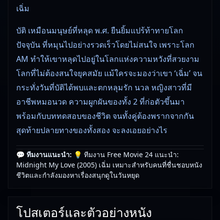
เฉิ่ม
บัติ เหมือนมนุษย์ที่หลุด พ.ศ. ยืนยิ้มแปร้ท้าทายโลก
ปัจจุบัน ที่หมุนไปอย่างรวดเร็วโดยไม่สนใจ เพราะโลก
AM ทำให้เขาหลุดไปอยู่ในโลกแห่งความหวังที่สวยงาม
โลกที่ไม่ต้องสนใจยุคสมัย แม้ใครจะมองว่าเขา ‘เฉิ่ม’ จน
กระทั่งวันที่บัติได้พบและตกหลุมรัก นวล หญิงสาวที่มี
อาชีพหมอนวด ความผูกผันของทั้ง 2 ที่ก่อตัวขึ้นมา
พร้อมกับบททดสอบของชีวิต จนทั้งคู่ต้องพรากจากกัน
สุดท้ายปลายทางของทั้งสอง จะลงเอยอย่างไร
💬 ทีมงานแนะนำ:
💡 ทีมงาน Free Movie 24 แนะนำ:
🎥
อัปเดตโดยทีมงาน Free Movie 24
— ตรวจสอบล่าสุด:
Midnight My Love (2005) เฉิ่ม เหมาะสำหรับคนที่ชื่นชอบหนัง
29/05/2026 |
เกี่ยวกับเรา
ชีวิตและกำลังมองหาเรื่องสนุกดูในวันหยุด
โปสเตอร์และตัวอย่างหนัง