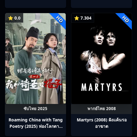
Ep1-22
HD
HD
⭐ 0.0
⭐ 7.304
ซับไทย 2025
พากย์ไทย 2008
Roaming China with Tang
Martyrs (2008) ฝังแค้นรอ
Poetry (2025) ท่องโลกตาม
อาฆาต
บทกวีถัง ภาค 1: ข้าและเพื่อน