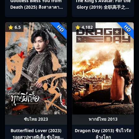
Goddess Bless You from
The King’s Avatar: For the
Death (2025) สิงสาลาตาย
Glory (2019) 全职高手之巅
พากย์ไทย Ep1-13
峰荣耀
HD
HD
⭐ 6.5
⭐ 4.182
ซับไทย 2023
พากย์ไทย 2013
Butterflied Lover (2023)
Dragon Day (2013) ชิปไวรัส
รอยสาปทาสผีเสื้อ ซับไทย
ล้างโลก