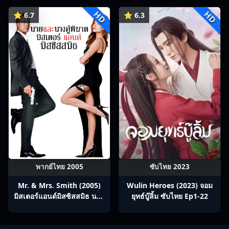
ร่วมทางปรมาจารย์กวี ซับไทย
HD
HD
Ep1-12
⭐ 6.7
⭐ 6.3
พากย์ไทย 2005
ซับไทย 2023
Mr. & Mrs. Smith (2005)
Wulin Heroes (2023) จอม
มิสเตอร์แอนด์มิสซิสสมิธ นาย
ยุทธ์บู๊ลิ้ม ซับไทย Ep1-22
และนางคู่พิฆาต