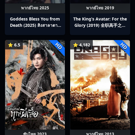
พากย์ไทย 2025
พากย์ไทย 2019
Goddess Bless You from
The King’s Avatar: For the
Death (2025) สิงสาลาตาย
Glory (2019) 全职高手之巅
พากย์ไทย Ep1-13
峰荣耀
HD
HD
⭐ 6.5
⭐ 4.182
ซับไทย 2023
พากย์ไทย 2013