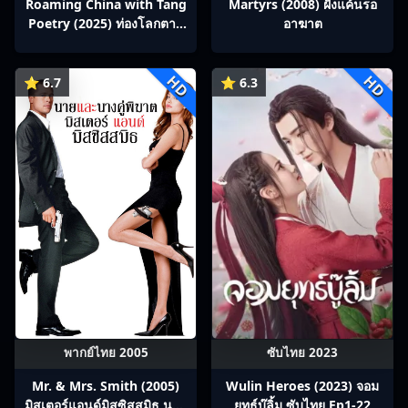
Roaming China with Tang
Martyrs (2008) ฝังแค้นรอ
Poetry (2025) ท่องโลกตาม
อาฆาต
บทกวีถัง ภาค 1: ข้าและเพื่อน
ร่วมทางปรมาจารย์กวี ซับไทย
HD
HD
Ep1-12
⭐ 6.7
⭐ 6.3
พากย์ไทย 2005
ซับไทย 2023
Mr. & Mrs. Smith (2005)
Wulin Heroes (2023) จอม
มิสเตอร์แอนด์มิสซิสสมิธ นาย
ยุทธ์บู๊ลิ้ม ซับไทย Ep1-22