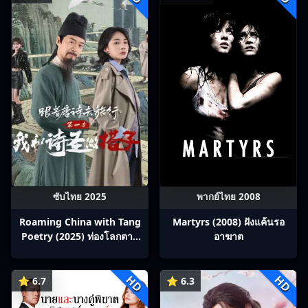
ซับไทย 2025
พากย์ไทย 2008
Roaming China with Tang
Martyrs (2008) ฝังแค้นรอ
Poetry (2025) ท่องโลกตาม
อาฆาต
บทกวีถัง ภาค 1: ข้าและเพื่อน
ร่วมทางปรมาจารย์กวี ซับไทย
HD
HD
Ep1-12
⭐ 6.7
⭐ 6.3