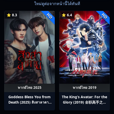
ใหม่ดูต่อจากหน้านี้ได้ทันที
HD
HD
⭐ 8.3
⭐ 6.4
พากย์ไทย 2025
พากย์ไทย 2019
Goddess Bless You from
The King’s Avatar: For the
Death (2025) สิงสาลาตาย
Glory (2019) 全职高手之巅
พากย์ไทย Ep1-13
峰荣耀