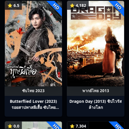
HD
HD
⭐ 6.5
⭐ 4.182
ซับไทย 2023
พากย์ไทย 2013
Butterflied Lover (2023)
Dragon Day (2013) ชิปไวรัส
รอยสาปทาสผีเสื้อ ซับไทย
ล้างโลก
Ep1-22
HD
HD
⭐ 0.0
⭐ 7.304