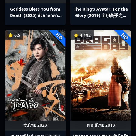
Goddess Bless You from
The King’s Avatar: For the
Death (2025) สิงสาลาตาย
Glory (2019) 全职高手之巅
พากย์ไทย Ep1-13
峰荣耀
HD
HD
⭐ 6.5
⭐ 4.182
ซับไทย 2023
พากย์ไทย 2013