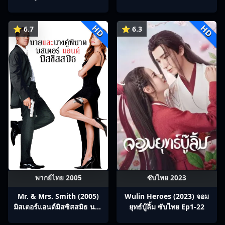
บทกวีถัง ภาค 1: ข้าและเพื่อน
ร่วมทางปรมาจารย์กวี ซับไทย
HD
HD
Ep1-12
⭐ 6.7
⭐ 6.3
พากย์ไทย 2005
ซับไทย 2023
Mr. & Mrs. Smith (2005)
Wulin Heroes (2023) จอม
มิสเตอร์แอนด์มิสซิสสมิธ นาย
ยุทธ์บู๊ลิ้ม ซับไทย Ep1-22
และนางคู่พิฆาต