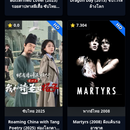
Butterflied Lover (2023)
Dragon Day (2013) ชิปไวรัส
รอยสาปทาสผีเสื้อ ซับไทย
ล้างโลก
Ep1-22
HD
HD
⭐ 0.0
⭐ 7.304
ซับไทย 2025
พากย์ไทย 2008
Roaming China with Tang
Martyrs (2008) ฝังแค้นรอ
Poetry (2025) ท่องโลกตาม
อาฆาต