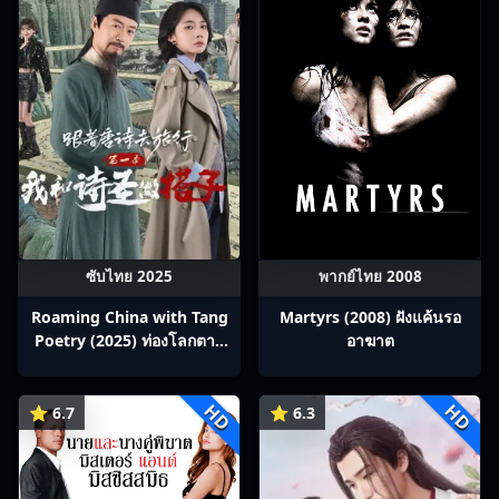
ซับไทย 2025
พากย์ไทย 2008
Roaming China with Tang
Martyrs (2008) ฝังแค้นรอ
Poetry (2025) ท่องโลกตาม
อาฆาต
บทกวีถัง ภาค 1: ข้าและเพื่อน
ร่วมทางปรมาจารย์กวี ซับไทย
HD
HD
Ep1-12
⭐ 6.7
⭐ 6.3