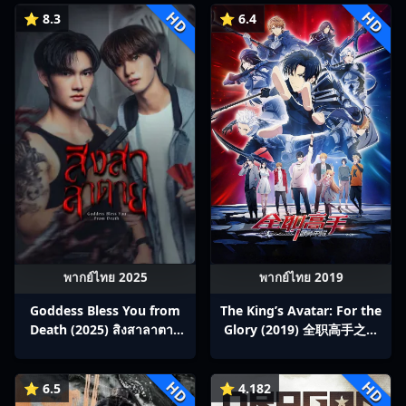
HD
HD
⭐ 8.3
⭐ 6.4
พากย์ไทย 2025
พากย์ไทย 2019
Goddess Bless You from
The King’s Avatar: For the
Death (2025) สิงสาลาตาย
Glory (2019) 全职高手之巅
พากย์ไทย Ep1-13
峰荣耀
HD
HD
⭐ 6.5
⭐ 4.182