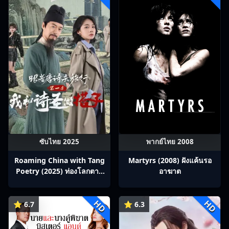
ซับไทย 2025
พากย์ไทย 2008
Roaming China with Tang
Martyrs (2008) ฝังแค้นรอ
Poetry (2025) ท่องโลกตาม
อาฆาต
บทกวีถัง ภาค 1: ข้าและเพื่อน
ร่วมทางปรมาจารย์กวี ซับไทย
HD
HD
Ep1-12
⭐ 6.7
⭐ 6.3