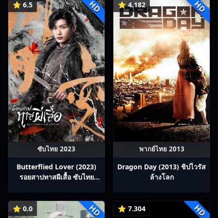
HD
HD
⭐ 6.5
⭐ 4.182
ซับไทย 2023
พากย์ไทย 2013
Butterflied Lover (2023)
Dragon Day (2013) ชิปไวรัส
รอยสาปทาสผีเสื้อ ซับไทย
ล้างโลก
Ep1-22
HD
HD
⭐ 0.0
⭐ 7.304