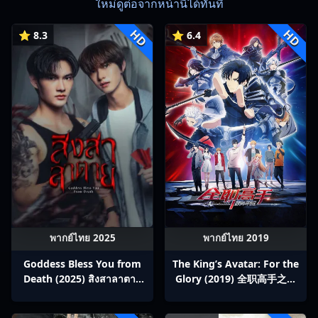
ใหม่ดูต่อจากหน้านี้ได้ทันที
HD
HD
⭐ 8.3
⭐ 6.4
พากย์ไทย 2025
พากย์ไทย 2019
Goddess Bless You from
The King’s Avatar: For the
Death (2025) สิงสาลาตาย
Glory (2019) 全职高手之巅
พากย์ไทย Ep1-13
峰荣耀