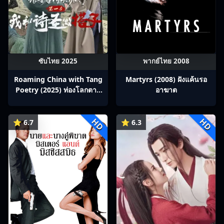
ซับไทย 2025
พากย์ไทย 2008
Roaming China with Tang
Martyrs (2008) ฝังแค้นรอ
Poetry (2025) ท่องโลกตาม
อาฆาต
บทกวีถัง ภาค 1: ข้าและเพื่อน
ร่วมทางปรมาจารย์กวี ซับไทย
HD
HD
Ep1-12
⭐ 6.7
⭐ 6.3