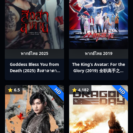
พากย์ไทย 2025
พากย์ไทย 2019
Goddess Bless You from
The King’s Avatar: For the
Death (2025) สิงสาลาตาย
Glory (2019) 全职高手之巅
พากย์ไทย Ep1-13
峰荣耀
HD
HD
⭐ 6.5
⭐ 4.182