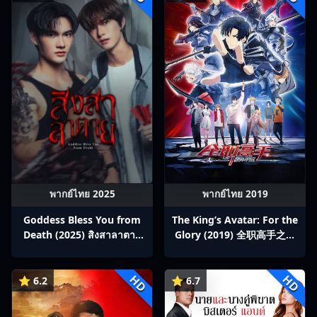
พากย์ไทย 2025
พากย์ไทย 2019
Goddess Bless You from
The King’s Avatar: For the
Death (2025) สิงสาลาตาย
Glory (2019) 全职高手之巅
พากย์ไทย Ep1-13
峰荣耀
HD
HD
⭐ 6.2
⭐ 6.7