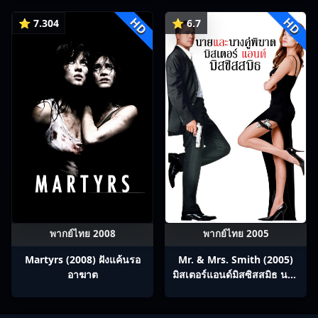
ร่วมทางปรมาจารย์กวี ซับไทย
HD
HD
Ep1-12
⭐ 7.304
⭐ 6.7
พากย์ไทย 2008
พากย์ไทย 2005
Martyrs (2008) ฝังแค้นรอ
Mr. & Mrs. Smith (2005)
อาฆาต
มิสเตอร์แอนด์มิสซิสสมิธ นาย
และนางคู่พิฆาต