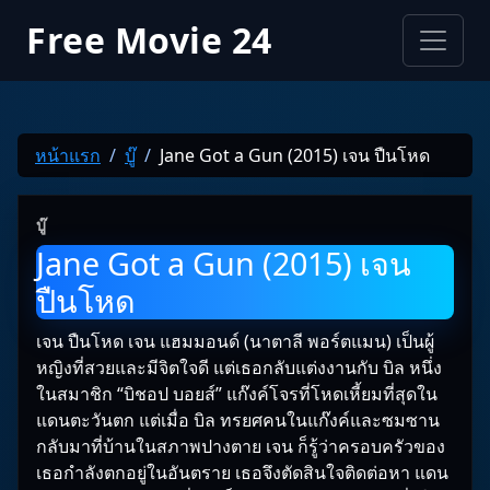
Free Movie 24
หน้าแรก
บู๊
Jane Got a Gun (2015) เจน ปืนโหด
บู๊
Jane Got a Gun (2015) เจน
ปืนโหด
เจน ปืนโหด เจน แฮมมอนด์ (นาตาลี พอร์ตแมน) เป็นผู้
หญิงที่สวยและมีจิตใจดี แต่เธอกลับแต่งงานกับ บิล หนึ่ง
ในสมาชิก “บิชอป บอยส์” แก๊งค์โจรที่โหดเหี้ยมที่สุดใน
แดนตะวันตก แต่เมื่อ บิล ทรยศคนในแก๊งค์และซมซาน
กลับมาที่บ้านในสภาพปางตาย เจน ก็รู้ว่าครอบครัวของ
เธอกำลังตกอยู่ในอันตราย เธอจึงตัดสินใจติดต่อหา แดน