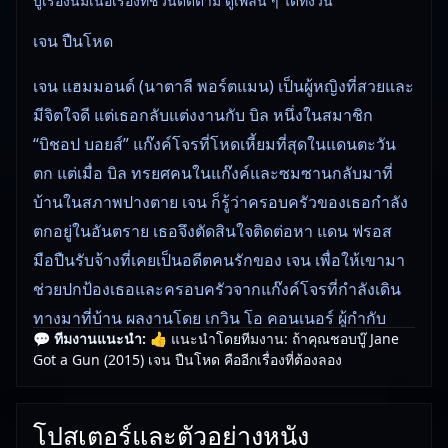
บู๊เรื่องนี้มีเนื้อเรื่องที่ชวนติดตาม ดูเพลิน ๆ ได้ทั้งวัน
เจน ปืนโหด
เจน แฮมมอนด์ (นาตาลี พอร์ตแมน) เป็นผู้หญิงที่สวยและ
มีจิตใจดี แต่เธอกลับแต่งงานกับ บิล หนึ่งในสมาชิก
“บิชอป บอยส์” แก๊งค์โจรที่โหดเหี้ยมที่สุดในแดนตะวัน
ตก แต่เมื่อ บิล ทรยศคนในแก๊งค์และซมซานกลับมาที่
บ้านในสภาพปางตาย เจน ก็รู้ว่าครอบครัวของเธอกำลัง
ตกอยู่ในอันตราย เธอจึงตัดสินใจติดต่อหา แดน ฟรอส
มือปืนรับจ้างที่เคยเป็นอดีตคนรักของ เจน เพื่อให้เขามา
ช่วยปกป้องเธอและครอบครัวจากแก๊งค์โจรที่กำลังเดิน
ทางมาที่บ้าน ผลงานโดย เกวิน โอ คอนเนอร์ ผู้กำกับ
💬 ทีมงานแนะนำ:
👍 แนะนำโดยทีมงาน: ถ้าคุณชอบบู๊ Jane
Warriors!
Got a Gun (2015) เจน ปืนโหด คืออีกเรื่องที่ต้องลอง
🎥
อัปเดตโดยทีมงาน Free Movie 24
— ตรวจสอบล่าสุด:
29/05/2026 |
เกี่ยวกับเรา
โปสเตอร์และตัวอย่างหนัง