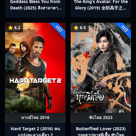
Goddess Bless You from
The King’s Avatar: For the
Death (2025) สิงสาลาตาย
Glory (2019) 全职高手之巅
พากย์ไทย Ep1-13
峰荣耀
HD
HD
⭐ 6.2
⭐ 6.5
พากย์ไทย 2016
ซับไทย 2023
Hard Target 2 (2016) คน
Butterflied Lover (2023)
แกร่งทะลวงเดี่ยว 2
รอยสาปทาสผีเสื้อ ซับไทย