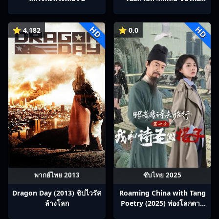
Ep1-22
HD
HD
⭐ 4.182
⭐ 0.0
พากย์ไทย 2013
ซับไทย 2025
Dragon Day (2013) ชิปไวรัส
Roaming China with Tang
ล้างโลก
Poetry (2025) ท่องโลกตาม
บทกวีถัง ภาค 1: ข้าและเพื่อน