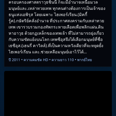
ครอบครองศาสตราวุธชิ้นนี้ ก็จะมีอำนาจเหนือมวล
มนุษย์และ.เหล่าทวยเทพ ทุกคนต่างต้องการเป็นเจ้าของ
ธนูแห่งเอพิรุส โดยเฉพาะ ไฮเพอร์เรียน.(มิคกี้
รู้ค).กษัตริย์คลั่งอำนาจ ที่ประกาศสงครามกับเหล่าทวย
เทพ เขารวบรวมกองทัพกระหายเลือดเพื่อพลิกแผ่น.ดิน
หาอาวุธ ด้วยกฏเหล็กของเทพเจ้า ที่ไม่สามารถยุ่งเกี่ยว
กับความขัดแย้งบนโลก เทพซีอุสจึงได้เลือกมนุษย์ที่ชื่อ
เธซีอุส.(เฮนรี่ คาวิลล์).ที่เป็นความหวังเดียวที่จะหยุดยั้ง
ไฮเพอร์เรียน และ.ช่วยเหลือมนุษย์เอาไว้ได้...
ปี 2011 • ความคมชัด HD • ความยาว 110 • พากย์ไทย