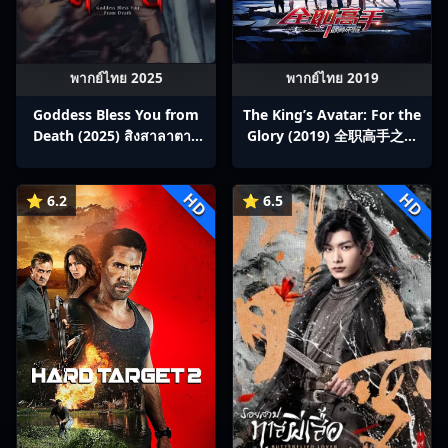
พากย์ไทย 2025
พากย์ไทย 2019
Goddess Bless You from
The King’s Avatar: For the
Death (2025) สิงสาลาตาย
Glory (2019) 全职高手之巅
พากย์ไทย Ep1-13
峰荣耀
HD
HD
⭐ 6.2
⭐ 6.5