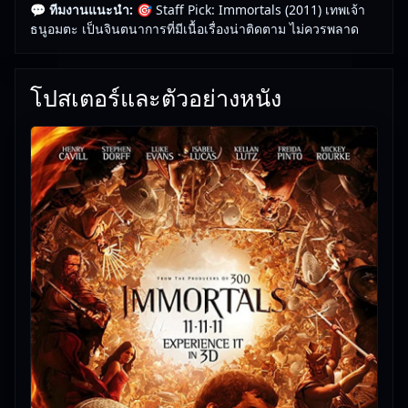
💬 ทีมงานแนะนำ:
🎯 Staff Pick: Immortals (2011) เทพเจ้า
เลือดเพื่อพลิกแผ่น.ดินหาอาวุธ ด้วยกฏเหล็กของเทพเจ้า
ธนูอมตะ เป็นจินตนาการที่มีเนื้อเรื่องน่าติดตาม ไม่ควรพลาด
ที่ไม่สามารถยุ่งเกี่ยวกับความขัดแย้งบนโลก เทพซีอุสจึง
ได้เลือกมนุษย์ที่ชื่อ เธซีอุส.(เฮนรี่ คาวิลล์).ที่เป็นความ
โปสเตอร์และตัวอย่างหนัง
หวังเดียวที่จะหยุดยั้ง ไฮเพอร์เรียน และ.ช่วยเหลือมนุษย์
เอาไว้ได้…
🎥
อัปเดตโดยทีมงาน Free Movie 24
— ตรวจสอบล่าสุด:
29/05/2026 |
เกี่ยวกับเรา