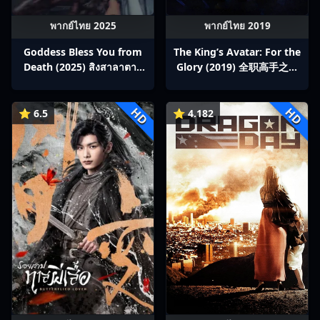
พากย์ไทย 2025
พากย์ไทย 2019
Goddess Bless You from
The King’s Avatar: For the
Death (2025) สิงสาลาตาย
Glory (2019) 全职高手之巅
พากย์ไทย Ep1-13
峰荣耀
HD
HD
⭐ 6.5
⭐ 4.182