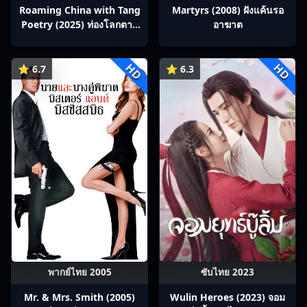
Roaming China with Tang
Martyrs (2008) ฝังแค้นรอ
Poetry (2025) ท่องโลกตาม
อาฆาต
บทกวีถัง ภาค 1: ข้าและเพื่อน
ร่วมทางปรมาจารย์กวี ซับไทย
HD
HD
Ep1-12
⭐ 6.7
⭐ 6.3
พากย์ไทย 2005
ซับไทย 2023
Mr. & Mrs. Smith (2005)
Wulin Heroes (2023) จอม