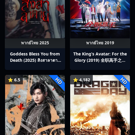
พากย์ไทย 2025
พากย์ไทย 2019
Goddess Bless You from
The King’s Avatar: For the
Death (2025) สิงสาลาตาย
Glory (2019) 全职高手之巅
พากย์ไทย Ep1-13
峰荣耀
HD
HD
⭐ 6.5
⭐ 4.182