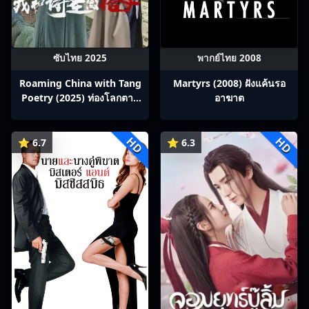
ซับไทย 2025
พากย์ไทย 2008
Roaming China with Tang
Martyrs (2008) ฝังแค้นรอ
Poetry (2025) ท่องโลกตาม
อาฆาต
บทกวีถัง ภาค 1: ข้าและเพื่อน
ร่วมทางปรมาจารย์กวี ซับไทย
HD
HD
Ep1-12
⭐ 6.7
⭐ 6.3