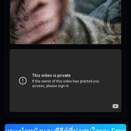
แนะนำหนังและซีรีย์ที่น่าสนใจบน Free