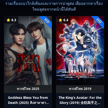
รวมเรื่องแนวใกล้เคียงและรายการน่าดูต่อ เผื่ออยากหาเรื่อง
ใหม่ดูต่อจากหน้านี้ได้ทันที
HD
HD
⭐ 8.3
⭐ 6.4
พากย์ไทย 2025
พากย์ไทย 2019
Goddess Bless You from
The King’s Avatar: For the
Death (2025) สิงสาลาตาย
Glory (2019) 全职高手之巅
พากย์ไทย Ep1-13
峰荣耀