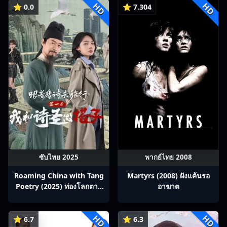
HD
HD
⭐ 0.0
⭐ 7.304
ซับไทย 2025
พากย์ไทย 2008
Roaming China with Tang
Martyrs (2008) ฝังแค้นรอ
Poetry (2025) ท่องโลกตาม
อาฆาต
บทกวีถัง ภาค 1: ข้าและเพื่อน
ร่วมทางปรมาจารย์กวี ซับไทย
HD
HD
Ep1-12
⭐ 6.7
⭐ 6.3