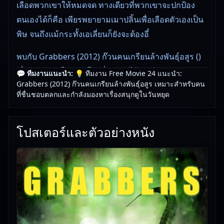
เลือดพวกเขาให้หมดจด ทางเดียวที่พวกเขาจะปกป้อง
ตนเองได้ก็คือ เพียรพยายามเมาปลิ้นเพื่อเลือดตัวเองเป็น
พิษ จนถึงแม้กระทั้งเอเลี่ยนก็ยังจะต้องอี๋
พบกับ Grabbers (2012) ก๊วนคนเกรียนล้างพันธุ์อสูร ()
เรื่องราวหนังใหม่ชนโรงที่คุณชมได้ทันที
💬 ทีมงานแนะนำ:
💡 ทีมงาน Free Movie 24 แนะนำ:
Grabbers (2012) ก๊วนคนเกรียนล้างพันธุ์อสูร เหมาะสำหรับคน
หนังใหม่ชนโรงคุณภาพที่ดูได้ทุกวัย เหมาะสำหรับเวลา
ที่ชื่นชอบตลกและกำลังมองหาเรื่องสนุกดูในวันหยุด
พักผ่อน
โปสเตอร์และตัวอย่างหนัง
💡 ทีมงาน Free Movie 24 คัดสรร Grabbers (2012) ก๊
วนคนเกรียนล้างพันธุ์อสูร มาให้คุณดูฟรี
🎥
อัปเดตโดยทีมงาน Free Movie 24
— ตรวจสอบล่าสุด:
01/06/2026 |
เกี่ยวกับเรา