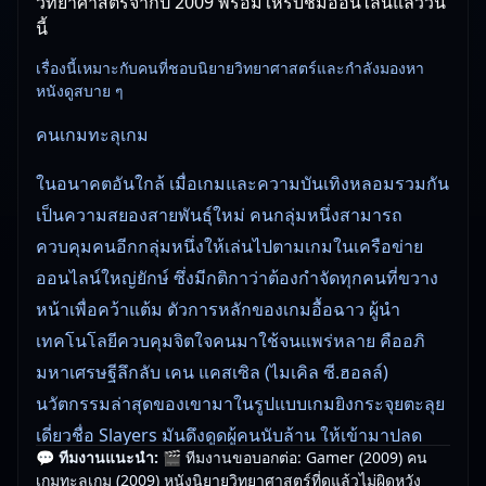
วิทยาศาสตร์จากปี 2009 พร้อมให้รับชมออนไลน์แล้ววัน
นี้
เรื่องนี้เหมาะกับคนที่ชอบนิยายวิทยาศาสตร์และกำลังมองหา
หนังดูสบาย ๆ
คนเกมทะลุเกม
ในอนาคตอันใกล้ เมื่อเกมและความบันเทิงหลอมรวมกัน
เป็นความสยองสายพันธุ์ใหม่ คนกลุ่มหนึ่งสามารถ
ควบคุมคนอีกกลุ่มหนึ่งให้เล่นไปตามเกมในเครือข่าย
ออนไลน์ใหญ่ยักษ์ ซึ่งมีกติกาว่าต้องกำจัดทุกคนที่ขวาง
หน้าเพื่อคว้าแต้ม ตัวการหลักของเกมอื้อฉาว ผู้นำ
เทคโนโลยีควบคุมจิตใจคนมาใช้จนแพร่หลาย คืออภิ
มหาเศรษฐีลึกลับ เคน แคสเซิล (ไมเคิล ซี.ฮอลล์)
นวัตกรรมล่าสุดของเขามาในรูปแบบเกมยิงกระจุยตะลุย
เดี่ยวชื่อ Slayers มันดึงดูดผู้คนนับล้าน ให้เข้ามาปลด
💬 ทีมงานแนะนำ:
🎬 ทีมงานขอบอกต่อ: Gamer (2009) คน
ปล่อยจินตนาการดิบเถื่อนออนไลน์ต่อหน้าผู้ชมทั่วโลก
เกมทะลุเกม (2009) หนังนิยายวิทยาศาสตร์ที่ดูแล้วไม่ผิดหวัง