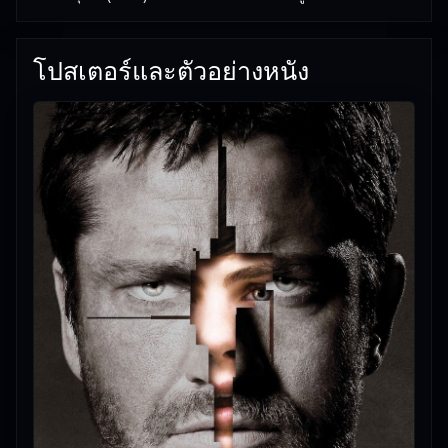
ด้วยการเปลี่ยนนักโทษเป็นตัวเดินเกม และต้องสู้จนกว่า
จะตาย
โปสเตอร์และตัวอย่างหนัง
🎥
อัปเดตโดยทีมงาน Free Movie 24
— ตรวจสอบล่าสุด:
29/05/2026 |
เกี่ยวกับเรา