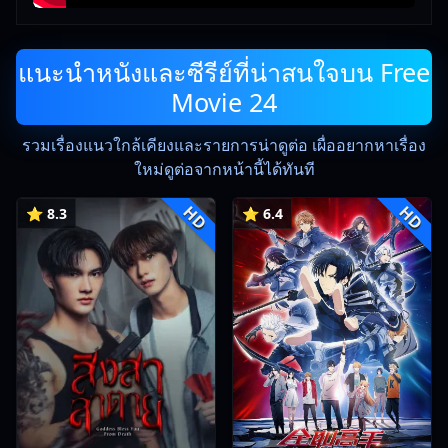
แนะนำหนังและซีรีย์ที่น่าสนใจบน Free
Movie 24
รวมเรื่องแนวใกล้เคียงและรายการน่าดูต่อ เผื่ออยากหาเรื่อง
ใหม่ดูต่อจากหน้านี้ได้ทันที
HD
HD
⭐ 8.3
⭐ 6.4