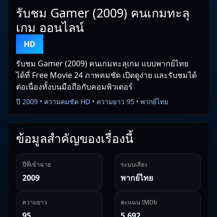
รับชม Gamer (2009) คนเกมทะลุ
เกม ออนไลน์
HD
รับชม Gamer (2009) คนเกมทะลุเกม แบบพากย์ไทย
ได้ที่ Free Movie 24 ภาพคมชัด เปิดดูง่าย และรับชมได้
ต่อเนื่องทั้งบนมือถือกับคอมพิวเตอร์
ปี 2009 • ความคมชัด HD • ความยาว 95 • พากย์ไทย
ข้อมูลสำคัญของเรื่องนี้
ปีที่เข้าฉาย
ระบบเสียง
2009
พากย์ไทย
ความยาว
คะแนน IMDb
95
5.692