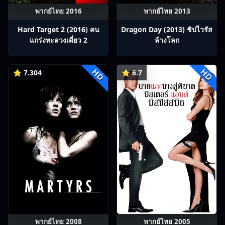
พากย์ไทย 2016
พากย์ไทย 2013
Hard Target 2 (2016) คน
Dragon Day (2013) ชิปไวรัส
แกร่งทะลวงเดี่ยว 2
ล้างโลก
HD
HD
⭐ 7.304
⭐ 6.7
พากย์ไทย 2008
พากย์ไทย 2005