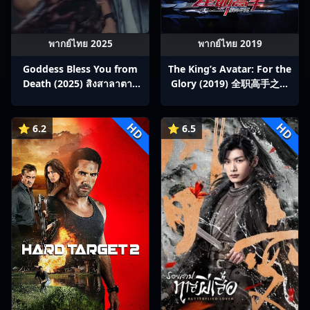
พากย์ไทย 2025
พากย์ไทย 2019
Goddess Bless You from
The King’s Avatar: For the
Death (2025) สิงสาลาตาย
Glory (2019) 全职高手之巅
พากย์ไทย Ep1-13
峰荣耀
HD
HD
⭐ 6.2
⭐ 6.5