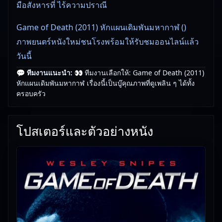
มือสังหารที่ ไร้ความปราณี
Game of Death (2011) หักแผนเดิมพันมหากาฬ ()
ภาพยนตร์หนังใหม่ชนโรงพร้อมให้รับชมออนไลน์แล้ว
วันนี้
💬 ทีมงานแนะนำ:
👀 ทีมงานเลือกให้: Game of Death (2011)
เรื่องนี้เหมาะกับคนที่ชอบหนังใหม่ชนโรงและกำลังมอง
หักแผนเดิมพันมหากาฬ เรื่องนี้เป็นบู๊คุณภาพที่ดูเพลิน ๆ ได้ทั้ง
หาหนังดูสบาย ๆ
ครอบครัว
💡 ทีมงาน Free Movie 24 คัดสรร Game of Death
โปสเตอร์และตัวอย่างหนัง
(2011) หักแผนเดิมพันมหากาฬ มาให้คุณดูฟรี
🎥
อัปเดตโดยทีมงาน Free Movie 24
— ตรวจสอบล่าสุด:
09/06/2026 |
เกี่ยวกับเรา