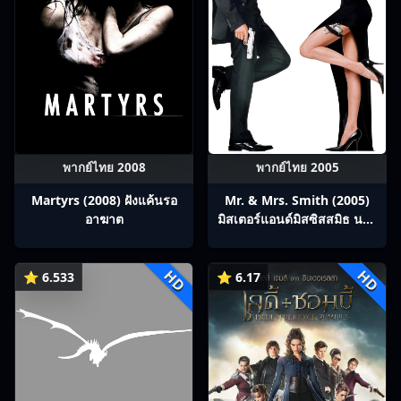
พากย์ไทย 2008
พากย์ไทย 2005
Martyrs (2008) ฝังแค้นรอ
Mr. & Mrs. Smith (2005)
อาฆาต
มิสเตอร์แอนด์มิสซิสสมิธ นาย
และนางคู่พิฆาต
HD
HD
⭐ 6.533
⭐ 6.17