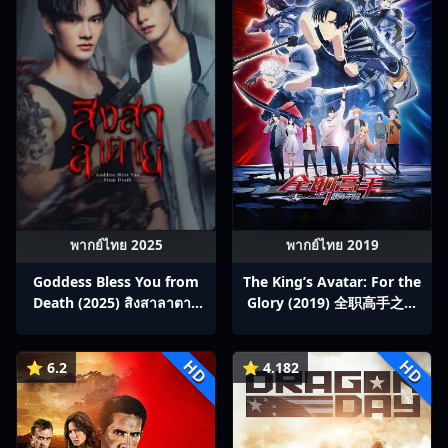
พากย์ไทย 2025
พากย์ไทย 2019
Goddess Bless You from
The King’s Avatar: For the
Death (2025) สิงสาลาตาย
Glory (2019) 全职高手之巅
พากย์ไทย Ep1-13
峰荣耀
HD
HD
⭐ 6.2
⭐ 4.182