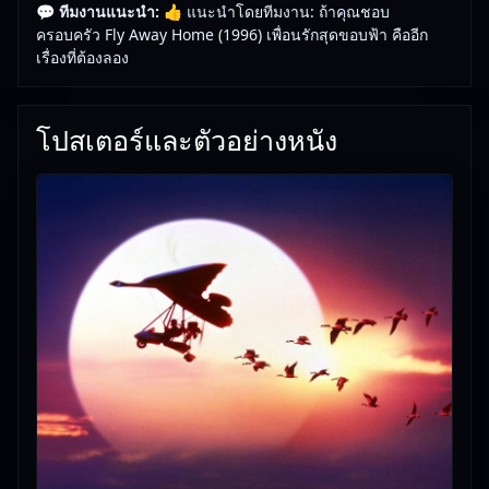
💬 ทีมงานแนะนำ:
👍 แนะนำโดยทีมงาน: ถ้าคุณชอบ
นั้นบินได้จนไปรบกวนชาวบ้านคนอื่น และเหตุการณ์นั้น
ครอบครัว Fly Away Home (1996) เพื่อนรักสุดขอบฟ้า คืออีก
เป็นที่มาของเอมี่และพ่อกับเพื่อนพ่อเห็นด้วยที่จะนำห่าน
เรื่องที่ต้องลอง
ป่าเหล่านั้น กลับสู่ฝูงที่อพยพไปอยู่ที่อื่นแล้วตามฤดูกาล
โดยใช้เครื่องบินเล็กและเอมี่เป็นผู้นำฝูงป่าในครั้งนี้
โปสเตอร์และตัวอย่างหนัง
🎥
อัปเดตโดยทีมงาน Free Movie 24
— ตรวจสอบล่าสุด:
29/05/2026 |
เกี่ยวกับเรา