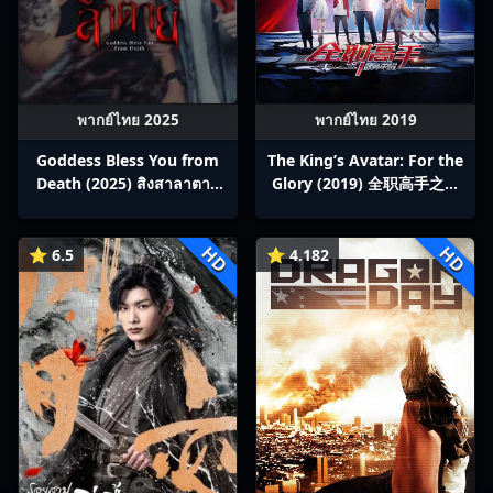
พากย์ไทย 2025
พากย์ไทย 2019
Goddess Bless You from
The King’s Avatar: For the
Death (2025) สิงสาลาตาย
Glory (2019) 全职高手之巅
พากย์ไทย Ep1-13
峰荣耀
HD
HD
⭐ 6.5
⭐ 4.182