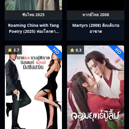
ซับไทย 2025
พากย์ไทย 2008
Roaming China with Tang
Martyrs (2008) ฝังแค้นรอ
Poetry (2025) ท่องโลกตาม
อาฆาต
บทกวีถัง ภาค 1: ข้าและเพื่อน
ร่วมทางปรมาจารย์กวี ซับไทย
HD
HD
Ep1-12
⭐ 6.7
⭐ 6.3