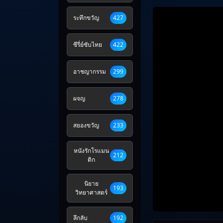
ระทึกขวัญ
427
ซีรี่ย์ซับไทย
422
อาชญากรรม
299
ผจญ
278
สยองขวัญ
233
หนังรักโรแมน
212
ติก
นิยาย
193
วิทยาศาสตร์
ลึกลับ
192