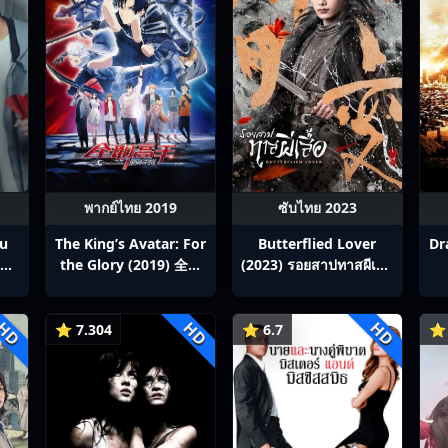
พากย์ไทย 2019
ซับไทย 2023
ou
The King’s Avatar: For
Butterflied Lover
Dr
สิง
the Glory (2019) 全职
(2023) รอยสาปทาสผีเสื้อ
p1-
高手之巅峰荣耀
ซับไทย Ep1-22
HD
HD
HD
⭐ 7.304
⭐ 6.7
⭐ 