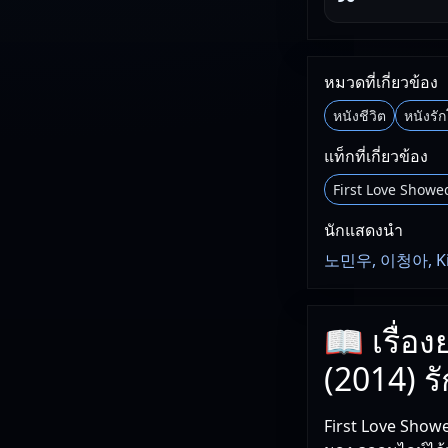
หมวดที่เกี่ยวข้อง
หนังชีวิต
หนังรั
แท็กที่เกี่ยวข้อง
First Love Show
นักแสดงนำ
노민우, 이청아, K
📖 เรื่อ
(2014) ร
First Love Showe