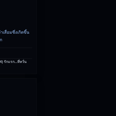
สื่อมซึ่งเกิดขึ้น
รก
รักแรก…ที่หวั่น