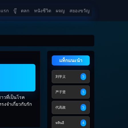
าแรก
บู๊
ตลก
หนังชีวิต
ผจญ
สยองขวัญ
แท็กแนะนำ
刘学义
5
严子贤
5
สาวที่เป็นโรค
ทรงจำเกี่ยวกับรัก
代高政
5
หลินอี
4