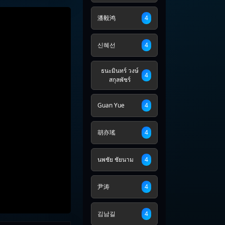
潘毅鸿
4
신혜선
4
ธนะมินทร์ วงษ์
4
สกุลพัชร์
Guan Yue
4
胡亦瑤
4
นพชัย ชัยนาม
4
尹涛
4
김남길
4