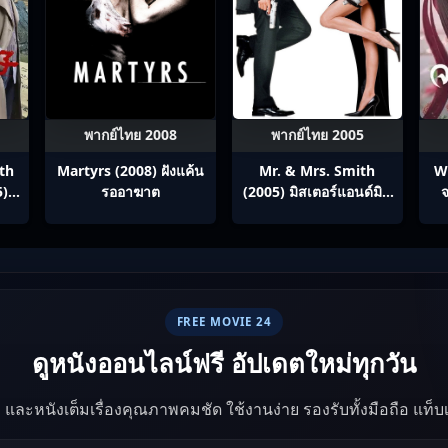
พากย์ไทย 2008
พากย์ไทย 2005
th
Martyrs (2008) ฝังแค้น
Mr. & Mrs. Smith
W
5)
รออาฆาต
(2005) มิสเตอร์แอนด์มิส
จ
ภาค
ซิสสมิธ นายและนางคู่
ทาง
พิฆาต
ทย
FREE MOVIE 24
ดูหนังออนไลน์ฟรี อัปเดตใหม่ทุกวัน
ัง และหนังเต็มเรื่องคุณภาพคมชัด ใช้งานง่าย รองรับทั้งมือถือ แท็