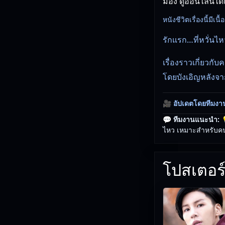
มอง ดูออนไลน์ได้
หนังชีวิตเรื่องนี้มีเนื
รักแรก…ที่หวั่นไห
เรื่องราวเกี่ยวกั
โดยบังเอิญหลังจาก
🎥
อัปเดตโดยทีมงา
💬 ทีมงานแนะนำ:

ไหว เหมาะสำหรับคนท
โปสเตอร์