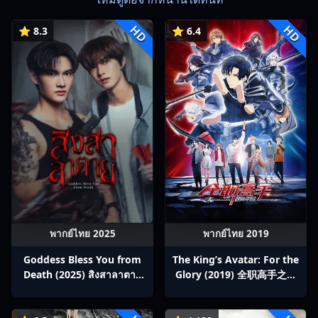
HD
HD
⭐ 8.3
⭐ 6.4
พากย์ไทย 2025
พากย์ไทย 2019
Goddess Bless You from
The King’s Avatar: For the
Death (2025) สิงสาลาตาย
Glory (2019) 全职高手之巅
พากย์ไทย Ep1-13
峰荣耀