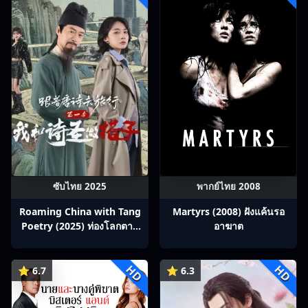
ซับไทย 2025
พากย์ไทย 2008
Roaming China with Tang
Martyrs (2008) ฝังแค้นรอ
Poetry (2025) ท่องโลกตาม
อาฆาต
บทกวีถัง ภาค 1: ข้าและเพื่อน
ร่วมทางปรมาจารย์กวี ซับไทย
HD
HD
Ep1-12
⭐ 6.7
⭐ 6.3