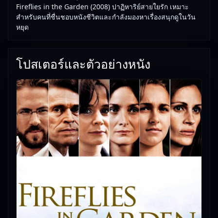
สมาชิกในครอบครัวต้องเผชิญหน้ากับความจริง และ
Fireflies in the Garden (2008) ปาฏิหาริย์สายใยรัก เหมาะ
ความบาดหมางที่ถูกซ่อนเอาไว้
สำหรับคนที่ชื่นชอบหนังชีวิตและกำลังมองหาเรื่องสนุกดูในวัน
หยุด
🎥
อัปเดตโดยทีมงาน Free Movie 24
— ตรวจสอบล่าสุด:
29/05/2026 |
เกี่ยวกับเรา
โปสเตอร์และตัวอย่างหนัง