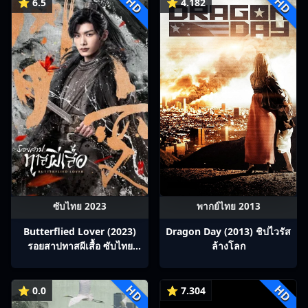
HD
HD
⭐ 6.5
⭐ 4.182
ซับไทย 2023
พากย์ไทย 2013
Butterflied Lover (2023)
Dragon Day (2013) ชิปไวรัส
รอยสาปทาสผีเสื้อ ซับไทย
ล้างโลก
Ep1-22
HD
HD
⭐ 0.0
⭐ 7.304