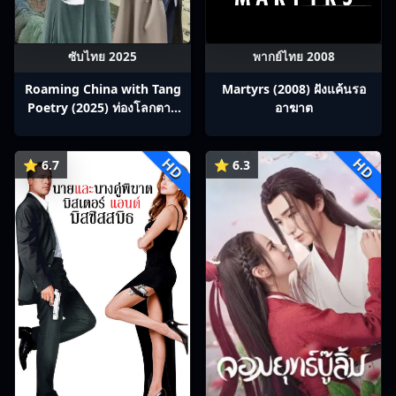
ซับไทย 2025
พากย์ไทย 2008
Roaming China with Tang
Martyrs (2008) ฝังแค้นรอ
Poetry (2025) ท่องโลกตาม
อาฆาต
บทกวีถัง ภาค 1: ข้าและเพื่อน
ร่วมทางปรมาจารย์กวี ซับไทย
HD
HD
Ep1-12
⭐ 6.7
⭐ 6.3