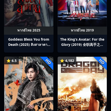
พากย์ไทย 2025
พากย์ไทย 2019
Goddess Bless You from
The King’s Avatar: For the
Death (2025) สิงสาลาตาย
Glory (2019) 全职高手之巅
พากย์ไทย Ep1-13
峰荣耀
HD
HD
⭐ 6.5
⭐ 4.182